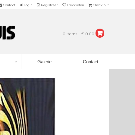
Contact
Login
Registreer
Favorieten
Check out
0 items - € 0.00
Galerie
Contact