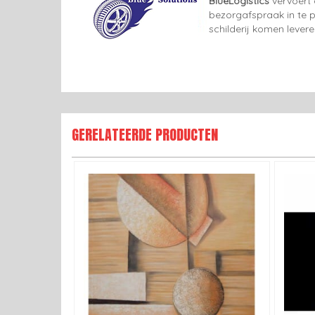
BlueLogistics
vervoert 
bezorgafspraak in te p
schilderij komen lever
GERELATEERDE PRODUCTEN