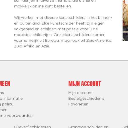
schilderijen in diverse thema's, die u snel en
makkelijk online kunt bestellen.
Wij werken met diverse kunstschilders in het binnen-
en buitenland. Elke kunstschilder heeft zijn eigen
vakgebied en schildert met passie voor u de
mooiste schilderijen. Onze kunstschilders komen
voornamelijk uit Europa, maar ook uit Zuid-Amerika,
Zuid-Afrika en Azië.
MEEN
MIJN ACCOUNT
ns
Mijn account
d informatie
Bestelgeschiedenis
y policy
Favorieten
imer
ene voorwaarden
Olieverf schilderijen
Grappige schilderijen
Sch