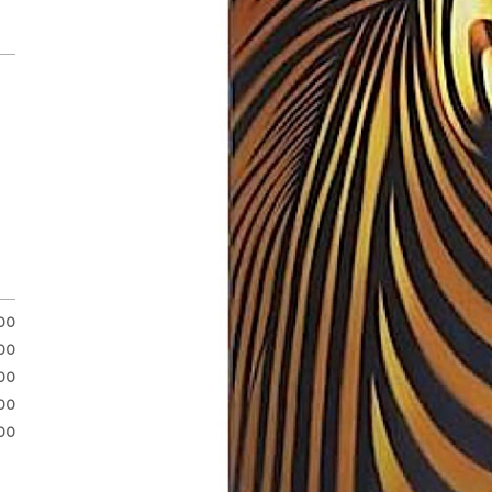
.00
.00
00
00
00