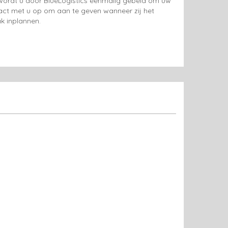
g wordt u door BlueLogistics eenmalig gebeld om uw
tact met u op om aan te geven wanneer zij het
k inplannen.