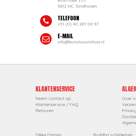
Boschdijk 233
5612 HC Eindhoven
TELEFOON
+31 (0) 40 287 00 97
E-MAIL
info@kunstvoorinhuis.nl
KLANTENSERVICE
ALGE
Neem contact op
Over o
Klantenservice / FAQ
Verzen
Retouren
Privac
Discla
Algem
Dikke Dames
Buddha schilderijen