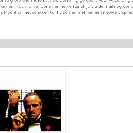
onze grotere formaten. Als uw bestelling gereed is voor verzendin
lannen. Mocht u niet opnemen nemen zij altijd via de mail nog con
en. Mocht dit niet schikken kunt u samen met hen een nieuwe afspraa