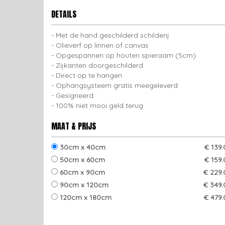
DETAILS
Met de hand geschilderd schilderij
Olieverf op linnen of canvas
Opgespannen op houten spieraam (5cm)
Zijkanten doorgeschilderd
Direct op te hangen
Ophangsysteem gratis meegeleverd
Gesigneerd
100% niet mooi geld terug
MAAT & PRIJS
30cm x 40cm
€ 139
50cm x 60cm
€ 159
60cm x 90cm
€ 229.
90cm x 120cm
€ 349.
120cm x 180cm
€ 479.