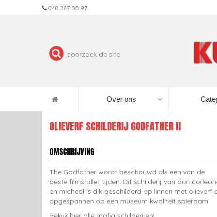
040 287 00 97
Over ons
Cate
OLIEVERF SCHILDERIJ GODFATHER II
OMSCHRIJVING
The Godfather wordt beschouwd als een van de
beste films aller tijden. Dit schilderij van don corleon
en micheal is dik geschilderd op linnen met olieverf 
opgespannen op een museum kwaliteit spieraam.
Bekijk hier alle mafia schilderijen!