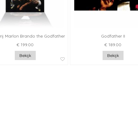
erij Marlon Brando the Godfather
Godfather II
€ 199.00
€ 189.00
Bekijk
Bekijk