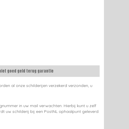
niet goed geld terug garantie
rden al onze schilderijen verzekerd verzonden, u
gnummer in uw mail verwachten. Hierbij kunt u zelf
rdt uw schilderij bij een PostNL ophaalpunt geleverd.