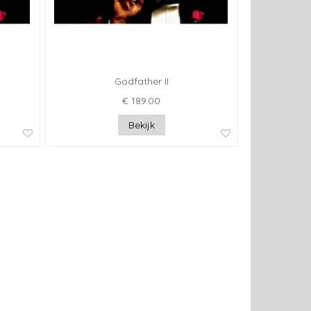
Godfather II
€ 189.00
Bekijk