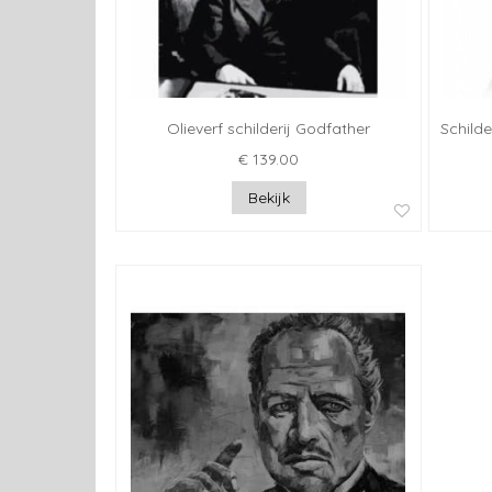
Olieverf schilderij Godfather
Schild
€ 139.00
Bekijk