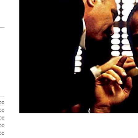
.00
.00
00
00
00