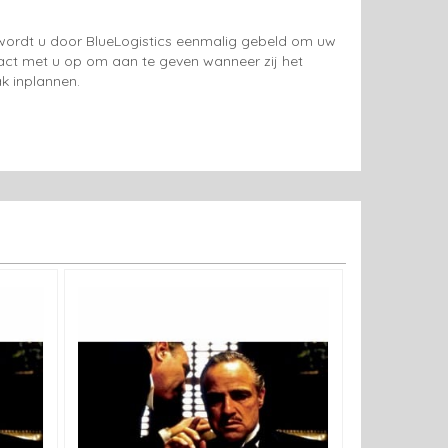
g wordt u door BlueLogistics eenmalig gebeld om uw
tact met u op om aan te geven wanneer zij het
k inplannen.