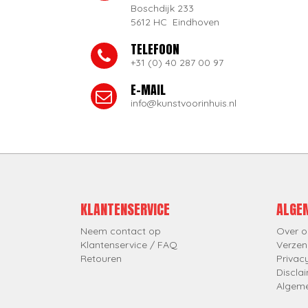
Boschdijk 233
5612 HC Eindhoven
TELEFOON
+31 (0) 40 287 00 97
E-MAIL
info@kunstvoorinhuis.nl
KLANTENSERVICE
ALGE
Neem contact op
Over o
Klantenservice / FAQ
Verzen
Retouren
Privac
Discla
Algem