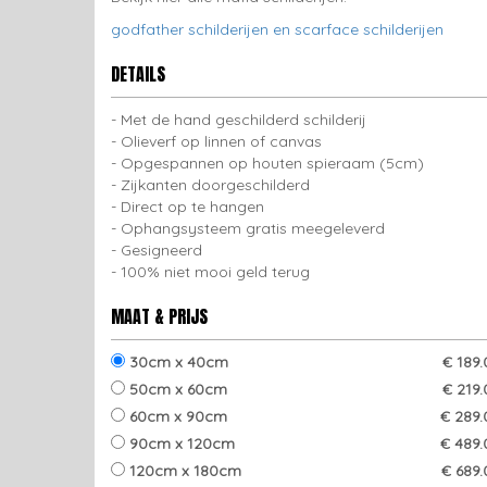
godfather schilderijen en scarface schilderijen
DETAILS
Met de hand geschilderd schilderij
Olieverf op linnen of canvas
Opgespannen op houten spieraam (5cm)
Zijkanten doorgeschilderd
Direct op te hangen
Ophangsysteem gratis meegeleverd
Gesigneerd
100% niet mooi geld terug
MAAT & PRIJS
30cm x 40cm
€ 189
50cm x 60cm
€ 219
60cm x 90cm
€ 289.
90cm x 120cm
€ 489.
120cm x 180cm
€ 689.