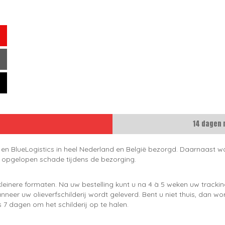
14 dagen 
 en BlueLogistics in heel Nederland en België bezorgd. Daarnaast wo
e opgelopen schade tijdens de bezorging.
leinere formaten. Na uw bestelling kunt u na 4 à 5 weken uw trackin
neer uw olieverfschilderij wordt geleverd. Bent u niet thuis, dan wo
 7 dagen om het schilderij op te halen.