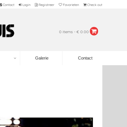
Contact
Login
Registreer
Favorieten
Check out
0 items - € 0.00
Galerie
Contact