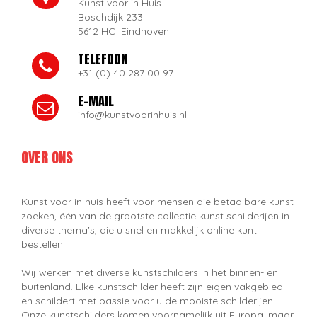
Kunst voor in Huis
Boschdijk 233
5612 HC Eindhoven
TELEFOON
+31 (0) 40 287 00 97
E-MAIL
info@kunstvoorinhuis.nl
OVER ONS
Kunst voor in huis heeft voor mensen die betaalbare kunst
zoeken, één van de grootste collectie kunst schilderijen in
diverse thema's, die u snel en makkelijk online kunt
bestellen.
Wij werken met diverse kunstschilders in het binnen- en
buitenland. Elke kunstschilder heeft zijn eigen vakgebied
en schildert met passie voor u de mooiste schilderijen.
Onze kunstschilders komen voornamelijk uit Europa, maar