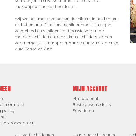
schilderijen in diverse thema's, die u snel en
makkelijk online kunt bestellen.
Wij werken met diverse kunstschilders in het binnen-
en buitenland. Elke kunstschilder heeft zijn eigen
vakgebied en schildert met passie voor u de
mooiste schilderijen. Onze kunstschilders komen
voornamelijk uit Europa, maar ook uit Zuid-Amerika,
Zuid-Afrika en Azië.
MEEN
MIJN ACCOUNT
ns
Mijn account
d informatie
Bestelgeschiedenis
y policy
Favorieten
imer
ene voorwaarden
Olieverf schilderijen
Grappige schilderijen
Sch