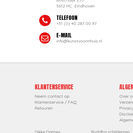
Boschdijk 233
5612 HC Eindhoven
TELEFOON
+31 (0) 40 287 00 97
E-MAIL
info@kunstvoorinhuis.nl
KLANTENSERVICE
ALGE
Neem contact op
Over o
Klantenservice / FAQ
Verzen
Retouren
Privac
Discla
Algem
Dikke Dames
Buddha schilderijen