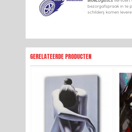
BlueLogistics
vervoert 
bezorgafspraak in te p
schilderij komen lever
GERELATEERDE PRODUCTEN