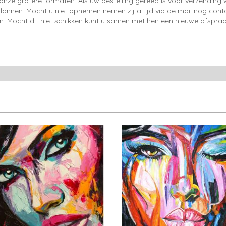
onze grotere formaten. Als uw bestelling gereed is voor verzendin
lannen. Mocht u niet opnemen nemen zij altijd via de mail nog con
en. Mocht dit niet schikken kunt u samen met hen een nieuwe afspraa