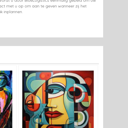
g wordt u door BlueLogistics eenmalig gebeld om uw
tact met u op om aan te geven wanneer zij het
k inplannen.