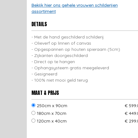
Bekijk hier ons gehele vrouwen schilderijen
assortiment
DETAILS
Met de hand geschilderd schilderij
Olieverf op linnen of canvas
Opgespannen op houten spieraam (5cm)
Zijkanten doorgeschilderd
Direct op te hangen
Ophangsysteem gratis meegeleverd
Gesigneerd
100% niet mooi geld terug
MAAT & PRIJS
250cm x 90cm
€ 599.
180cm x 70cm
€ 449.
120cm x 40cm
€ 299.