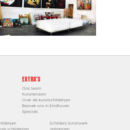
EXTRA'S
Ons team
Kunstenaars
Over de kunstschilderijen
Bezoek ons in Eindhoven
Specials
ilderijen
Schilderij kunstwerk
oie schilderijen
ophangen