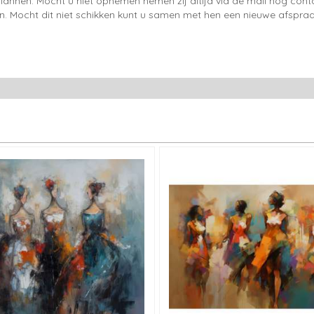
lannen. Mocht u niet opnemen nemen zij altijd via de mail nog con
en. Mocht dit niet schikken kunt u samen met hen een nieuwe afspraa