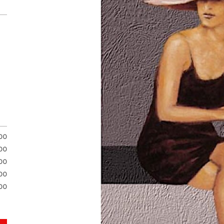
.00
.00
00
00
00