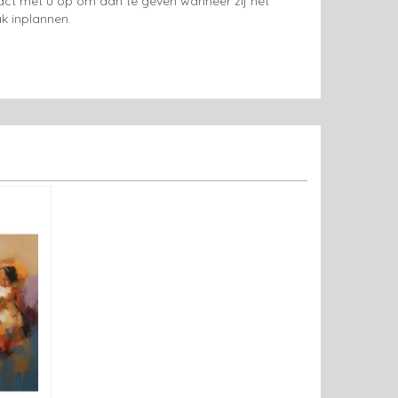
tact met u op om aan te geven wanneer zij het
k inplannen.