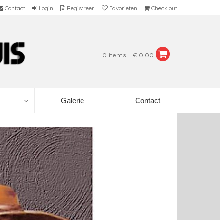
Contact
Login
Registreer
Favorieten
Check out
0 items - € 0.00
Galerie
Contact