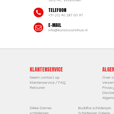
5612 HC Eindhoven
TELEFOON
+31 (0) 40 287 00 97
E-MAIL
info@kunstvoorinhuis.nl
KLANTENSERVICE
ALGE
Neem contact op
Over o
Klantenservice / FAQ
Verzen
Retouren
Privac
Discla
Algem
Dikke Dames
Buddha schilderijen
schilderijen
Schilderijen Galerie