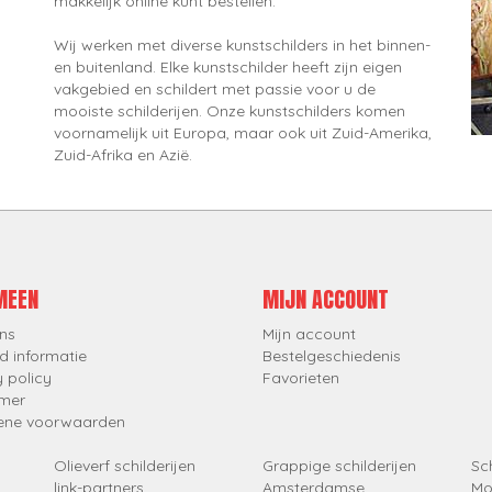
makkelijk online kunt bestellen.
Wij werken met diverse kunstschilders in het binnen-
en buitenland. Elke kunstschilder heeft zijn eigen
vakgebied en schildert met passie voor u de
mooiste schilderijen. Onze kunstschilders komen
voornamelijk uit Europa, maar ook uit Zuid-Amerika,
Zuid-Afrika en Azië.
MEEN
MIJN ACCOUNT
ns
Mijn account
d informatie
Bestelgeschiedenis
y policy
Favorieten
imer
ene voorwaarden
Olieverf schilderijen
Grappige schilderijen
Sch
link-partners
Amsterdamse
Mo