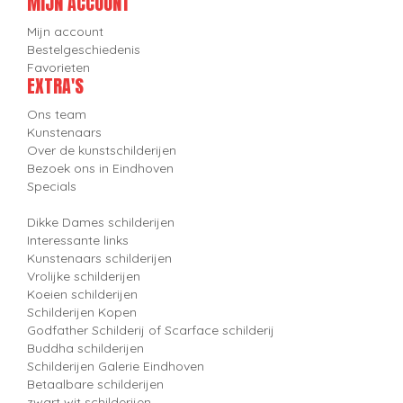
MIJN ACCOUNT
Mijn account
Bestelgeschiedenis
Favorieten
EXTRA'S
Ons team
Kunstenaars
Over de kunstschilderijen
Bezoek ons in Eindhoven
Specials
Dikke Dames schilderijen
Interessante links
Kunstenaars schilderijen
Vrolijke schilderijen
Koeien schilderijen
Schilderijen Kopen
Godfather Schilderij of Scarface schilderij
Buddha schilderijen
Schilderijen Galerie Eindhoven
Betaalbare schilderijen
zwart wit schilderijen