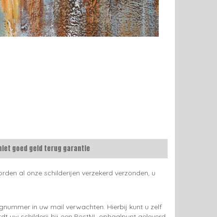
niet goed geld terug garantie
rden al onze schilderijen verzekerd verzonden, u
gnummer in uw mail verwachten. Hierbij kunt u zelf
rdt uw schilderij bij een PostNL ophaalpunt geleverd.