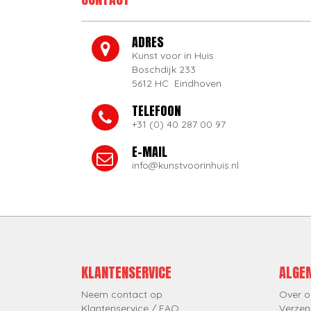
ADRES
Kunst voor in Huis
Boschdijk 233
5612 HC Eindhoven
TELEFOON
+31 (0) 40 287 00 97
E-MAIL
info@kunstvoorinhuis.nl
KLANTENSERVICE
ALGE
Neem contact op
Over o
Klantenservice / FAQ
Verzen