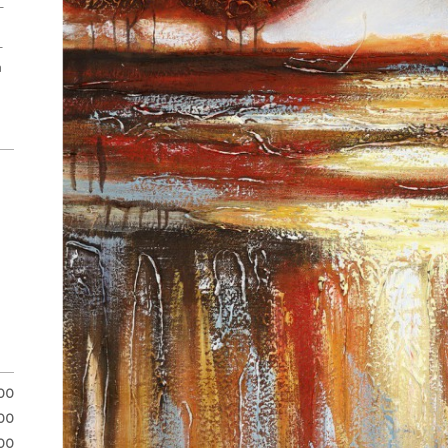
-
-
n
.00
00
00