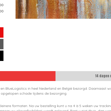
00
00
14 dagen 
 en BlueLogistics in heel Nederland en België bezorgd. Daarnaast wo
e opgelopen schade tijdens de bezorging.
leinere formaten. Na uw bestelling kunt u na 4 à 5 weken uw trackin
neer uw olieverfschilderij wordt geleverd. Bent u niet thuis, dan wo