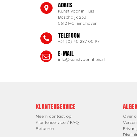
ADRES
Kunst voor in Huis
Boschdijk 233
5612 HC Eindhoven
TELEFOON
+31 (0) 40 287 00 97
E-MAIL
info@kunstvoorinhuis.nl
KLANTENSERVICE
ALGE
Neem contact op
Over o
Klantenservice / FAQ
Verzen
Retouren
Privac
Discla