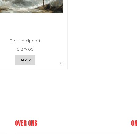
De Hemelpoort
€ 279.00
Bekijk
OVER ONS
ON