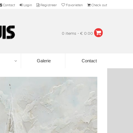
Contact
Login
Registreer
Favorieten
Check out
0 items - € 0.00
Galerie
Contact