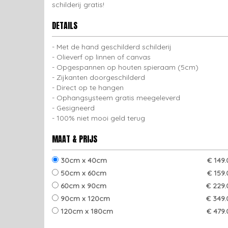
schilderij gratis!
DETAILS
Met de hand geschilderd schilderij
Olieverf op linnen of canvas
Opgespannen op houten spieraam (5cm)
Zijkanten doorgeschilderd
Direct op te hangen
Ophangsysteem gratis meegeleverd
Gesigneerd
100% niet mooi geld terug
MAAT & PRIJS
30cm x 40cm
€ 149
50cm x 60cm
€ 159
60cm x 90cm
€ 229.
90cm x 120cm
€ 349.
120cm x 180cm
€ 479.