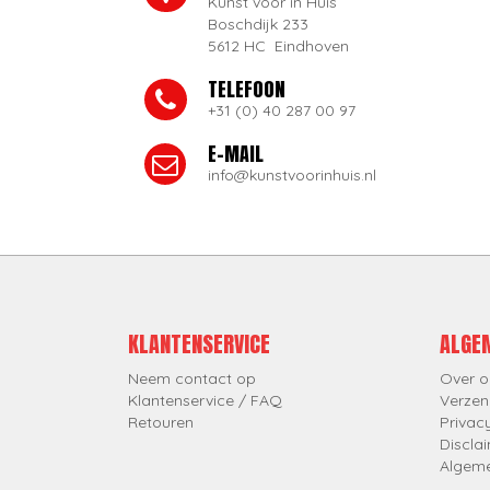
Kunst voor in Huis
Boschdijk 233
5612 HC Eindhoven
TELEFOON
+31 (0) 40 287 00 97
E-MAIL
info@kunstvoorinhuis.nl
KLANTENSERVICE
ALGE
Neem contact op
Over o
Klantenservice / FAQ
Verzen
Retouren
Privac
Discla
Algem