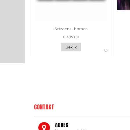
Seizoens- bomen
€ 499.00
Bekijk
CONTACT
ADRES