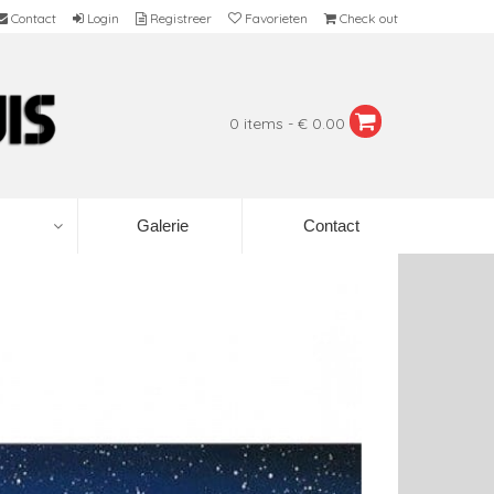
Contact
Login
Registreer
Favorieten
Check out
0 items - € 0.00
Galerie
Contact