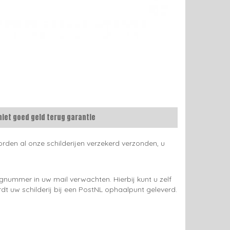
niet goed geld terug garantie
rden al onze schilderijen verzekerd verzonden, u
gnummer in uw mail verwachten. Hierbij kunt u zelf
rdt uw schilderij bij een PostNL ophaalpunt geleverd.