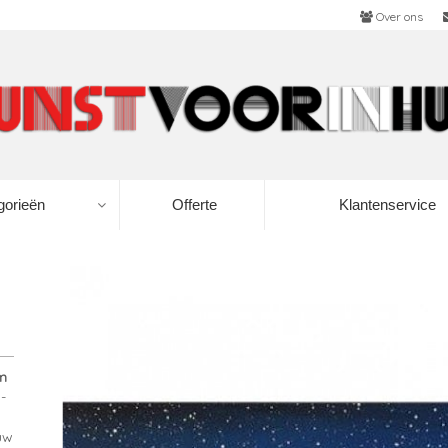
Over ons
gorieën
Offerte
Klantenservice
m
-
uw