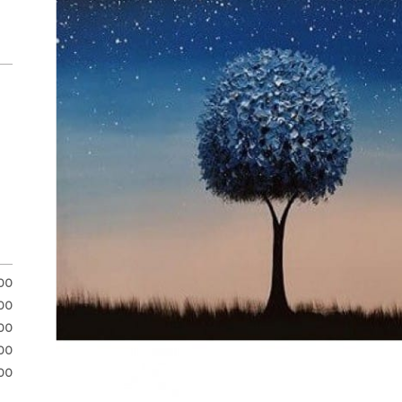
.00
.00
00
00
00