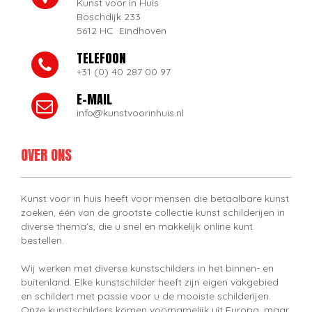
Kunst voor in Huis
Boschdijk 233
5612 HC Eindhoven
TELEFOON
+31 (0) 40 287 00 97
E-MAIL
info@kunstvoorinhuis.nl
OVER ONS
Kunst voor in huis heeft voor mensen die betaalbare kunst
zoeken, één van de grootste collectie kunst schilderijen in
diverse thema's, die u snel en makkelijk online kunt
bestellen.
Wij werken met diverse kunstschilders in het binnen- en
buitenland. Elke kunstschilder heeft zijn eigen vakgebied
en schildert met passie voor u de mooiste schilderijen.
Onze kunstschilders komen voornamelijk uit Europa, maar