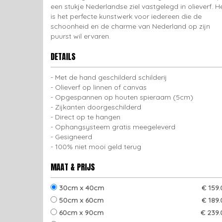
een stukje Nederlandse ziel vastgelegd in olieverf. H
is het perfecte kunstwerk voor iedereen die de
schoonheid en de charme van Nederland op zijn
puurst wil ervaren.
DETAILS
Met de hand geschilderd schilderij
Olieverf op linnen of canvas
Opgespannen op houten spieraam (5cm)
Zijkanten doorgeschilderd
Direct op te hangen
Ophangsysteem gratis meegeleverd
Gesigneerd
100% niet mooi geld terug
MAAT & PRIJS
30cm x 40cm
€ 159
50cm x 60cm
€ 189
60cm x 90cm
€ 239.