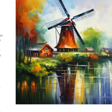
ge
r
r
e
-
s
,