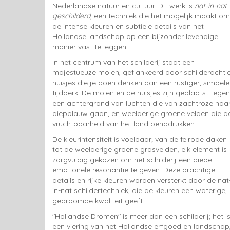
Nederlandse natuur en cultuur. Dit werk is
nat-in-nat
geschilderd
, een techniek die het mogelijk maakt om
de intense kleuren en subtiele details van het
Hollandse landschap
op een bijzonder levendige
manier vast te leggen.
In het centrum van het schilderij staat een
majestueuze molen, geflankeerd door schilderachti
huisjes die je doen denken aan een rustiger, simpele
tijdperk. De molen en de huisjes zijn geplaatst tegen
een achtergrond van luchten die van zachtroze naa
diepblauw gaan, en weelderige groene velden die d
vruchtbaarheid van het land benadrukken.
De kleurintensiteit is voelbaar; van de felrode daken
tot de weelderige groene grasvelden, elk element is
zorgvuldig gekozen om het schilderij een diepe
emotionele resonantie te geven. Deze prachtige
details en rijke kleuren worden versterkt door de nat
in-nat schildertechniek, die de kleuren een waterige,
gedroomde kwaliteit geeft.
"Hollandse Dromen" is meer dan een schilderij; het i
een viering van het Hollandse erfgoed en landschap