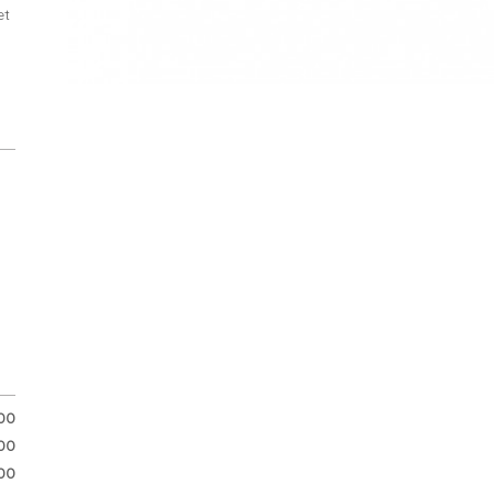
et
.00
.00
00