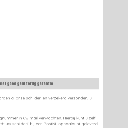
niet goed geld terug garantie
rden al onze schilderijen verzekerd verzonden, u
gnummer in uw mail verwachten. Hierbij kunt u zelf
rdt uw schilderij bij een PostNL ophaalpunt geleverd.