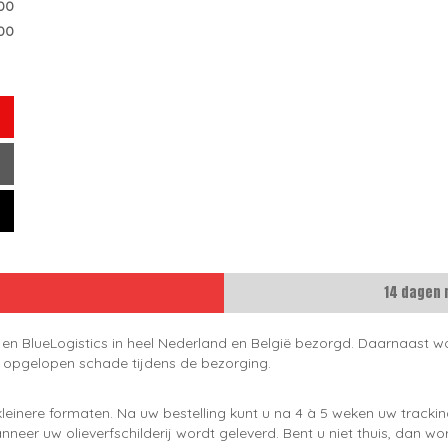
00
00
14 dagen 
 en BlueLogistics in heel Nederland en België bezorgd. Daarnaast wo
e opgelopen schade tijdens de bezorging.
leinere formaten. Na uw bestelling kunt u na 4 à 5 weken uw trackin
neer uw olieverfschilderij wordt geleverd. Bent u niet thuis, dan wo