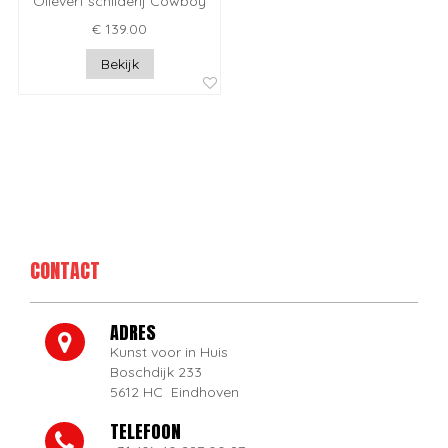
Olieverf schilderij Cowboy
€ 139.00
Bekijk
CONTACT
ADRES
Kunst voor in Huis
Boschdijk 233
5612 HC Eindhoven
TELEFOON