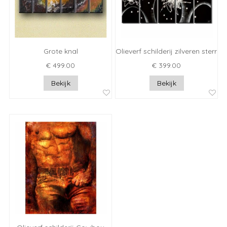
Grote knal
Olieverf schilderij zilveren sterren
€ 499.00
€ 399.00
Bekijk
Bekijk