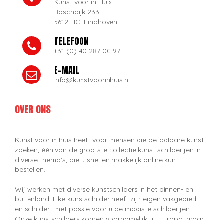
Kunst voor in Huis
Boschdijk 233
5612 HC Eindhoven
TELEFOON
+31 (0) 40 287 00 97
E-MAIL
info@kunstvoorinhuis.nl
OVER ONS
Kunst voor in huis heeft voor mensen die betaalbare kunst
zoeken, één van de grootste collectie kunst schilderijen in
diverse thema's, die u snel en makkelijk online kunt
bestellen.
Wij werken met diverse kunstschilders in het binnen- en
buitenland. Elke kunstschilder heeft zijn eigen vakgebied
en schildert met passie voor u de mooiste schilderijen.
Onze kunstschilders komen voornamelijk uit Europa, maar