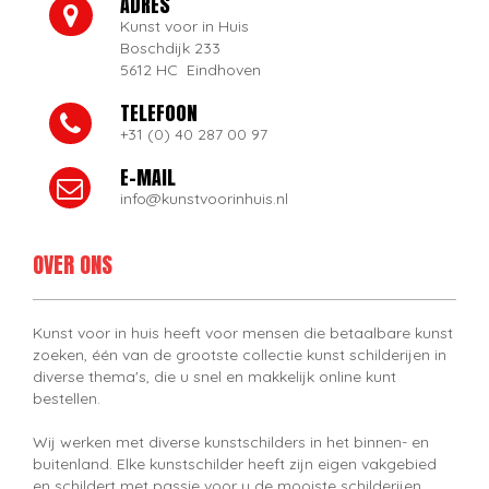
ADRES
Kunst voor in Huis
Boschdijk 233
5612 HC Eindhoven
TELEFOON
+31 (0) 40 287 00 97
E-MAIL
info@kunstvoorinhuis.nl
OVER ONS
Kunst voor in huis heeft voor mensen die betaalbare kunst
zoeken, één van de grootste collectie kunst schilderijen in
diverse thema's, die u snel en makkelijk online kunt
bestellen.
Wij werken met diverse kunstschilders in het binnen- en
buitenland. Elke kunstschilder heeft zijn eigen vakgebied
en schildert met passie voor u de mooiste schilderijen.