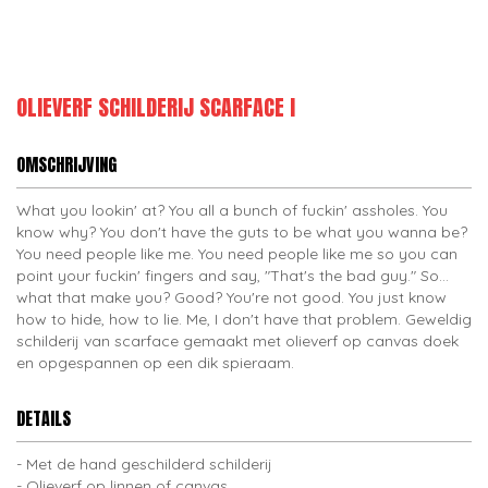
OLIEVERF SCHILDERIJ SCARFACE I
OMSCHRIJVING
What you lookin' at? You all a bunch of fuckin' assholes. You
know why? You don't have the guts to be what you wanna be?
You need people like me. You need people like me so you can
point your fuckin' fingers and say, "That's the bad guy." So...
what that make you? Good? You're not good. You just know
how to hide, how to lie. Me, I don't have that problem. Geweldig
schilderij van scarface gemaakt met olieverf op canvas doek
en opgespannen op een dik spieraam.
DETAILS
Met de hand geschilderd schilderij
Olieverf op linnen of canvas