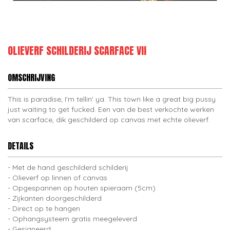
OLIEVERF SCHILDERIJ SCARFACE VII
OMSCHRIJVING
This is paradise, I'm tellin' ya. This town like a great big pussy
just waiting to get fucked. Een van de best verkochte werken
van scarface, dik geschilderd op canvas met echte olieverf.
DETAILS
Met de hand geschilderd schilderij
Olieverf op linnen of canvas
Opgespannen op houten spieraam (5cm)
Zijkanten doorgeschilderd
Direct op te hangen
Ophangsysteem gratis meegeleverd
Gesigneerd