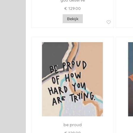
you deserve
€ 129.00
Bekijk
be proud