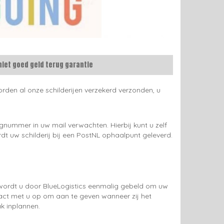
niet goed geld terug garantie
rden al onze schilderijen verzekerd verzonden, u
gnummer in uw mail verwachten. Hierbij kunt u zelf
rdt uw schilderij bij een PostNL ophaalpunt geleverd.
g wordt u door BlueLogistics eenmalig gebeld om uw
tact met u op om aan te geven wanneer zij het
k inplannen.