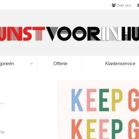
Over ons
gorieën
Offerte
Klantenservice
rte