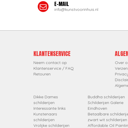
E-MAIL
info@kunstvoorinhuis.nl
KLANTENSERVICE
ALGE
Neem contact op
Over o
Klantenservice / FAQ
Verzen
Retouren
Privac
Discla
Algem
Dikke Dames
Buddha schilderijen
schilderijen
Schilderijen Galerie
Interessante links
Eindhoven
Kunstenaars
Betaalbare schilderij
schilderijen
zwart wit schilderijen
Vrolijke schilderijen
Affordable Oil Painti