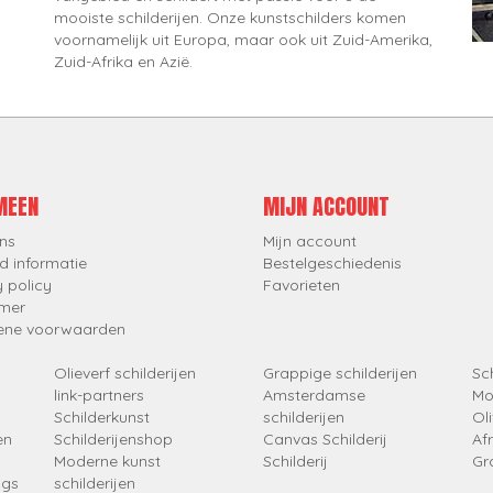
mooiste schilderijen. Onze kunstschilders komen
voornamelijk uit Europa, maar ook uit Zuid-Amerika,
Zuid-Afrika en Azië.
MEEN
MIJN ACCOUNT
ns
Mijn account
d informatie
Bestelgeschiedenis
y policy
Favorieten
imer
ene voorwaarden
Olieverf schilderijen
Grappige schilderijen
Sch
link-partners
Amsterdamse
Mo
Schilderkunst
schilderijen
Oli
en
Schilderijenshop
Canvas Schilderij
Af
Moderne kunst
Schilderij
Gr
ngs
schilderijen