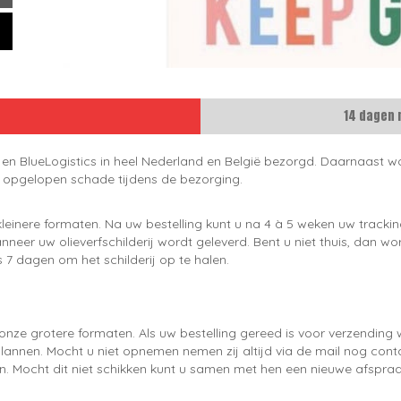
14 dagen 
 en BlueLogistics in heel Nederland en België bezorgd. Daarnaast wo
e opgelopen schade tijdens de bezorging.
leinere formaten. Na uw bestelling kunt u na 4 à 5 weken uw trackin
neer uw olieverfschilderij wordt geleverd. Bent u niet thuis, dan wo
 7 dagen om het schilderij op te halen.
onze grotere formaten. Als uw bestelling gereed is voor verzendin
lannen. Mocht u niet opnemen nemen zij altijd via de mail nog con
en. Mocht dit niet schikken kunt u samen met hen een nieuwe afspraa