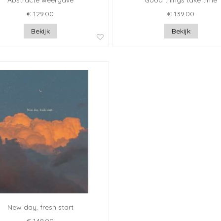
Abstracte weergave
Good things take time
€ 129.00
€ 139.00
Bekijk
Bekijk
New day, fresh start