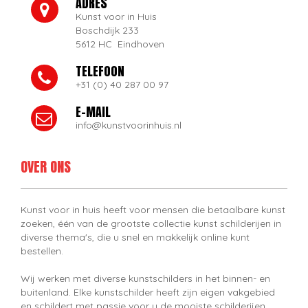
ADRES
Kunst voor in Huis
Boschdijk 233
5612 HC Eindhoven
TELEFOON
+31 (0) 40 287 00 97
E-MAIL
info@kunstvoorinhuis.nl
OVER ONS
Kunst voor in huis heeft voor mensen die betaalbare kunst
zoeken, één van de grootste collectie kunst schilderijen in
diverse thema's, die u snel en makkelijk online kunt
bestellen.
Wij werken met diverse kunstschilders in het binnen- en
buitenland. Elke kunstschilder heeft zijn eigen vakgebied
en schildert met passie voor u de mooiste schilderijen.