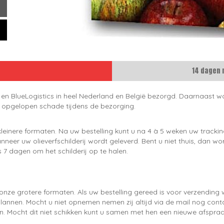
14 dagen 
 en BlueLogistics in heel Nederland en België bezorgd. Daarnaast wo
e opgelopen schade tijdens de bezorging.
leinere formaten. Na uw bestelling kunt u na 4 à 5 weken uw trackin
neer uw olieverfschilderij wordt geleverd. Bent u niet thuis, dan wo
 7 dagen om het schilderij op te halen.
onze grotere formaten. Als uw bestelling gereed is voor verzendin
lannen. Mocht u niet opnemen nemen zij altijd via de mail nog con
en. Mocht dit niet schikken kunt u samen met hen een nieuwe afspraa