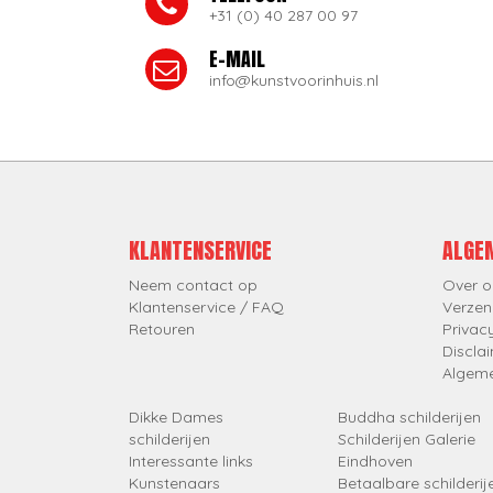
+31 (0) 40 287 00 97
E-MAIL
info@kunstvoorinhuis.nl
KLANTENSERVICE
ALGE
Neem contact op
Over o
Klantenservice / FAQ
Verzen
Retouren
Privac
Discla
Algem
Dikke Dames
Buddha schilderijen
schilderijen
Schilderijen Galerie
Interessante links
Eindhoven
Kunstenaars
Betaalbare schilderij