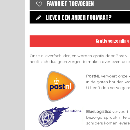
FAVORIET TOEVOEGEN
LIEVER EEN ANDER FORMAAT?
Gratis verzending
Onze olieverfschilderijen worden gratis door PostNL
heeft zich dus geen zorgen te maken over eventuel
PostNL
vervoert onze k
in de gaten houden wan
U heeft dan vervolgens
BlueLogistics
vervoert 
bezorgafspraak in te p
schilderij komen lever