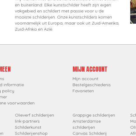
en buitenland. Elke kunstschilder heeft zijn eigen
vakgebied en schildert met passie voor u de
mooiste schilderijen. Onze kunstschilders komen
voornamelijk uit Europa, maar ook uit Zuid-Amerika,
Zuid-Afrika en Azië.
MEEN
MIJN ACCOUNT
ns
Mijn account
d informatie
Bestelgeschiedenis
y policy
Favorieten
imer
ene voorwaarden
Olieverf schilderijen
Grappige schilderijen
Sch
link-partners
Amsterdamse
Mo
Schilderkunst
schilderijen
Oli
en
Schilderijenshop
Canvas Schilderij
Af