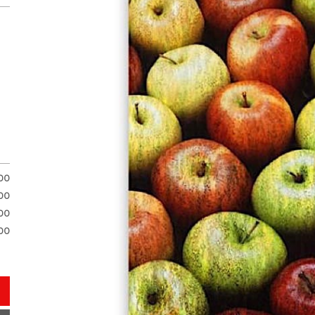
.00
00
00
00