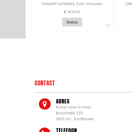
Olieverf schilderij Zulu Vrouwen
Oli
€ 419.00
Bekijk
CONTACT
ADRES
Kunst voor in Huis
Boschdijk 233
5612 HC Eindhoven
TELEFOON