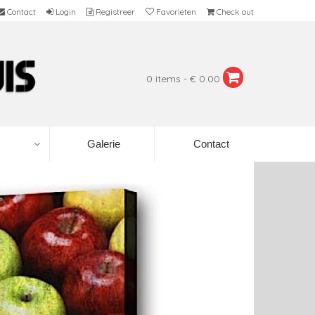
Contact
Login
Registreer
Favorieten
Check out
0 items - € 0.00
Galerie
Contact