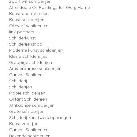
zwart wit schilderijen
Affordable Oil Paintings for Every Home
Kunst aan de muur
Kunst schilderijen
Olieverf schilderijen
link-partners
Schilderkunst
Schilderijenshop
Moderne kunst schilderijen
Kleine schilderijtjes
Grappige schilderijen
Amsterdamse schilderijen
Canvas Schilderij
Schilderij
Schilderijen
Mooie schilderijen
Olifant Schilderijen
Afrikaanse schilderijen
Grote schilderijen
Schilderij kunstwerk ophangen
Kunst voor jou
Canvas Schilderijen
Bekende schilderijen