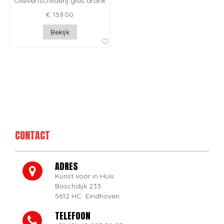
Olieverfschilderij glas drank
€ 159.00
Bekijk
CONTACT
ADRES
Kunst voor in Huis
Boschdijk 233
5612 HC Eindhoven
TELEFOON