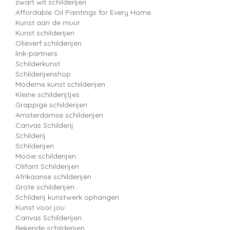
zwart wit schilderijen
Affordable Oil Paintings for Every Home
Kunst aan de muur
Kunst schilderijen
Olieverf schilderijen
link-partners
Schilderkunst
Schilderijenshop
Moderne kunst schilderijen
Kleine schilderijtjes
Grappige schilderijen
Amsterdamse schilderijen
Canvas Schilderij
Schilderij
Schilderijen
Mooie schilderijen
Olifant Schilderijen
Afrikaanse schilderijen
Grote schilderijen
Schilderij kunstwerk ophangen
Kunst voor jou
Canvas Schilderijen
Bekende schilderijen