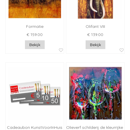
Formatie
Olifant VIII
€ 159.00
€ 139.00
Bekijk
Bekijk
Cadeaubon KunstVoorInHuis
Olieverf schilderij de kleurrijke gl