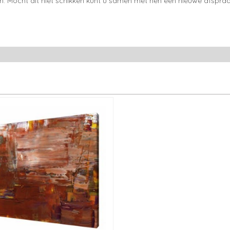
en. Mocht dit niet schikken kunt u samen met hen een nieuwe afspraa