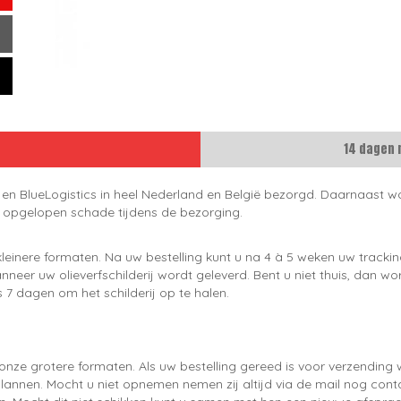
14 dagen 
 en BlueLogistics in heel Nederland en België bezorgd. Daarnaast wo
e opgelopen schade tijdens de bezorging.
leinere formaten. Na uw bestelling kunt u na 4 à 5 weken uw trackin
neer uw olieverfschilderij wordt geleverd. Bent u niet thuis, dan wo
 7 dagen om het schilderij op te halen.
onze grotere formaten. Als uw bestelling gereed is voor verzendin
lannen. Mocht u niet opnemen nemen zij altijd via de mail nog con