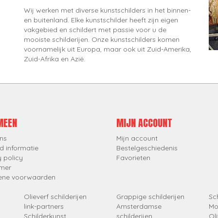
Wij werken met diverse kunstschilders in het binnen-
en buitenland. Elke kunstschilder heeft zijn eigen
vakgebied en schildert met passie voor u de
mooiste schilderijen. Onze kunstschilders komen
voornamelijk uit Europa, maar ook uit Zuid-Amerika,
Zuid-Afrika en Azië.
MEEN
MIJN ACCOUNT
ns
Mijn account
d informatie
Bestelgeschiedenis
y policy
Favorieten
imer
ene voorwaarden
Olieverf schilderijen
Grappige schilderijen
Sch
link-partners
Amsterdamse
Mo
Schilderkunst
schilderijen
Oli