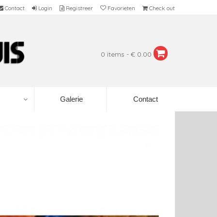
Contact
Login
Registreer
Favorieten
Check out
0 items - € 0.00
Galerie
Contact