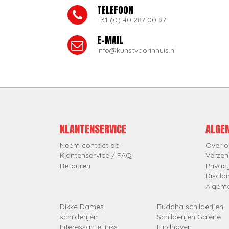
TELEFOON
+31 (0) 40 287 00 97
E-MAIL
info@kunstvoorinhuis.nl
KLANTENSERVICE
ALGE
Neem contact op
Over o
Klantenservice / FAQ
Verzen
Retouren
Privac
Discla
Algem
Dikke Dames
Buddha schilderijen
schilderijen
Schilderijen Galerie
Interessante links
Eindhoven