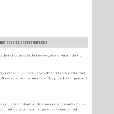
niet goed geld terug garantie
rden al onze schilderijen verzekerd verzonden, u
gnummer in uw mail verwachten. Hierbij kunt u zelf
rdt uw schilderij bij een PostNL ophaalpunt geleverd.
g wordt u door BlueLogistics eenmalig gebeld om uw
tact met u op om aan te geven wanneer zij het