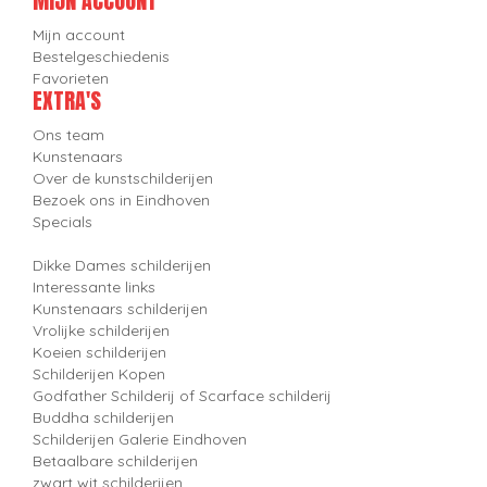
MIJN ACCOUNT
Mijn account
Bestelgeschiedenis
Favorieten
EXTRA'S
Ons team
Kunstenaars
Over de kunstschilderijen
Bezoek ons in Eindhoven
Specials
Dikke Dames schilderijen
Interessante links
Kunstenaars schilderijen
Vrolijke schilderijen
Koeien schilderijen
Schilderijen Kopen
Godfather Schilderij of Scarface schilderij
Buddha schilderijen
Schilderijen Galerie Eindhoven
Betaalbare schilderijen
zwart wit schilderijen