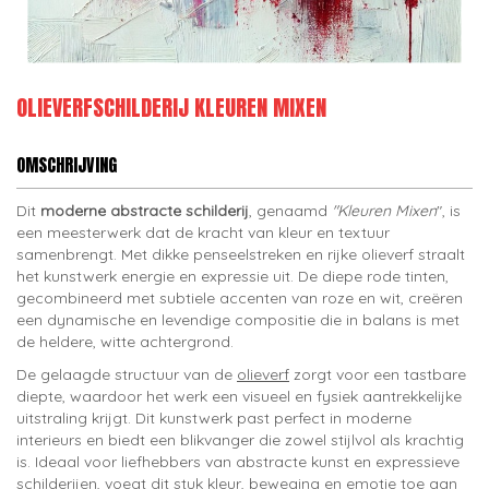
OLIEVERFSCHILDERIJ KLEUREN MIXEN
OMSCHRIJVING
Dit
moderne abstracte schilderij
, genaamd
"Kleuren Mixen
", is
een meesterwerk dat de kracht van kleur en textuur
samenbrengt. Met dikke penseelstreken en rijke olieverf straalt
het kunstwerk energie en expressie uit. De diepe rode tinten,
gecombineerd met subtiele accenten van roze en wit, creëren
een dynamische en levendige compositie die in balans is met
de heldere, witte achtergrond.
De gelaagde structuur van de
olieverf
zorgt voor een tastbare
diepte, waardoor het werk een visueel en fysiek aantrekkelijke
uitstraling krijgt. Dit kunstwerk past perfect in moderne
interieurs en biedt een blikvanger die zowel stijlvol als krachtig
is. Ideaal voor liefhebbers van abstracte kunst en expressieve
schilderijen, voegt dit stuk kleur, beweging en emotie toe aan