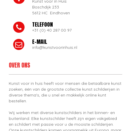
Kunst voor in Huis
Boschdijk 233
5612 HC Eindhoven
TELEFOON
+31 (0) 40 287 00 97
E-MAIL
info@kunstvoorinhuis.nl
OVER ONS
Kunst voor in huis heeft voor mensen die betaalbare kunst
zoeken, één van de grootste collectie kunst schilderijen in
diverse thema's, die u snel en makkelijk online kunt
bestellen.
Wij werken met diverse kunstschilders in het binnen- en
buitenland. Elke kunstschilder heeft zijn eigen vakgebied
en schildert met passie voor u de mooiste schilderijen.
Onze kunstschilders komen voornamelijk uit Europa, maar