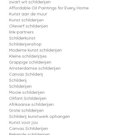
zwart wit schilderijen
Affordable Oil Paintings for Every Home
Kunst aan de muur
Kunst schilderijen
Olieverf schilderijen
link-partners
Schilderkunst
Schilderijenshop
Moderne kunst schilderijen
Kleine schilderijtjes
Grappige schilderijen
Amsterdamse schilderijen
Canvas Schilderij
Schilderij
Schilderijen
Mooie schilderijen
Olifant Schilderijen
Afrikaanse schilderijen
Grote schilderijen
Schilderij kunstwerk ophangen
Kunst voor jou
Canvas Schilderijen
Bekende schilderijen