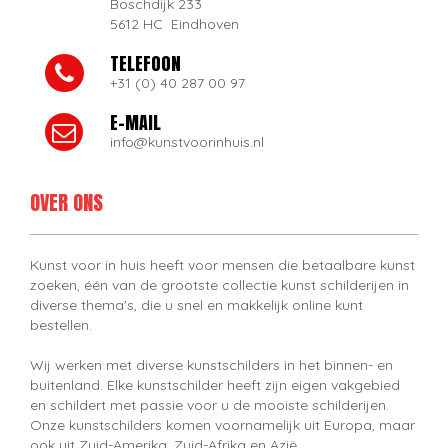
Boschdijk 233
5612 HC Eindhoven
TELEFOON
+31 (0) 40 287 00 97
E-MAIL
info@kunstvoorinhuis.nl
OVER ONS
Kunst voor in huis heeft voor mensen die betaalbare kunst
zoeken, één van de grootste collectie kunst schilderijen in
diverse thema's, die u snel en makkelijk online kunt
bestellen.
Wij werken met diverse kunstschilders in het binnen- en
buitenland. Elke kunstschilder heeft zijn eigen vakgebied
en schildert met passie voor u de mooiste schilderijen.
Onze kunstschilders komen voornamelijk uit Europa, maar
ook uit Zuid-Amerika, Zuid-Afrika en Azië.