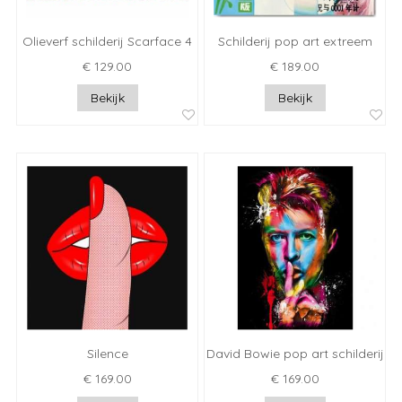
Olieverf schilderij Scarface 4
Schilderij pop art extreem
€ 129.00
€ 189.00
Bekijk
Bekijk
Silence
David Bowie pop art schilderij
€ 169.00
€ 169.00