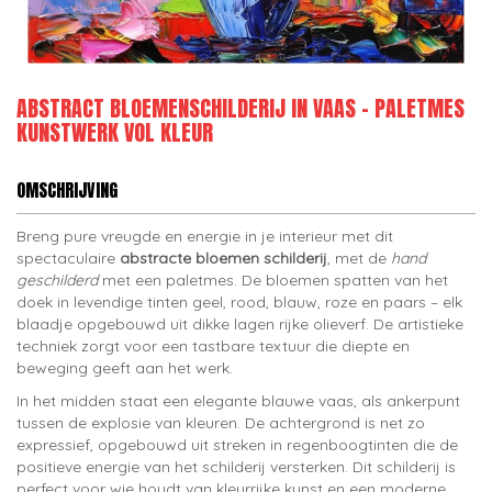
ABSTRACT BLOEMENSCHILDERIJ IN VAAS – PALETMES
KUNSTWERK VOL KLEUR
OMSCHRIJVING
Breng pure vreugde en energie in je interieur met dit
spectaculaire
abstracte bloemen schilderij
, met de
hand
geschilderd
met een paletmes. De bloemen spatten van het
doek in levendige tinten geel, rood, blauw, roze en paars – elk
blaadje opgebouwd uit dikke lagen rijke olieverf. De artistieke
techniek zorgt voor een tastbare textuur die diepte en
beweging geeft aan het werk.
In het midden staat een elegante blauwe vaas, als ankerpunt
tussen de explosie van kleuren. De achtergrond is net zo
expressief, opgebouwd uit streken in regenboogtinten die de
positieve energie van het schilderij versterken. Dit schilderij is
perfect voor wie houdt van kleurrijke kunst en een moderne