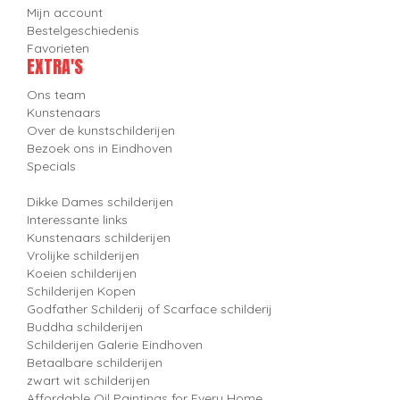
Mijn account
Bestelgeschiedenis
Favorieten
EXTRA'S
Ons team
Kunstenaars
Over de kunstschilderijen
Bezoek ons in Eindhoven
Specials
Dikke Dames schilderijen
Interessante links
Kunstenaars schilderijen
Vrolijke schilderijen
Koeien schilderijen
Schilderijen Kopen
Godfather Schilderij of Scarface schilderij
Buddha schilderijen
Schilderijen Galerie Eindhoven
Betaalbare schilderijen
zwart wit schilderijen
Affordable Oil Paintings for Every Home