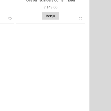
Olieverf schilderij Ochtent Tafel
€ 149.00
Bekijk