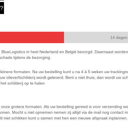
?
14 dagen 
n BlueLogistics in heel Nederland en België bezorgd. Daarnaast worden 
chade tijdens de bezorging.
leinere formaten. Na uw bestelling kunt u na 4 à 5 weken uw trackingnu
 olieverfschilderij wordt geleverd. Bent u niet thuis, dan wordt uw sch
et schilderij op te halen.
 onze grotere formaten. Als uw bestelling gereed is voor verzending w
annen. Mocht u niet opnemen nemen zij altijd via de mail nog contact m
it niet schikken kunt u samen met hen een nieuwe afspraak inplannen.