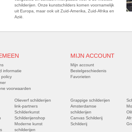
schilderijen. Onze kunstschilders komen voornamelijk
uit Europa, maar ook uit Zuid-Amerika, Zuid-Afrika en
Azië.
EMEEN
MIJN ACCOUNT
ns
Mijn account
d informatie
Bestelgeschiedenis
 policy
Favorieten
imer
ne voorwaarden
Olieverf schilderijen
Grappige schilderijen
Sch
link-partners
Amsterdamse
Moo
Schilderkunst
schilderijen
Oli
n
Schilderijenshop
Canvas Schilderij
Afr
Moderne kunst
Schilderij
Gro
gs
schilderijen