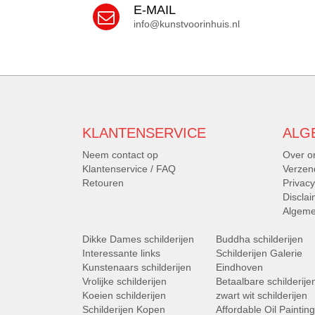
E-MAIL
info@kunstvoorinhuis.nl
KLANTENSERVICE
ALG
Neem contact op
Over o
Klantenservice / FAQ
Verzen
Retouren
Privacy
Discla
Algeme
Dikke Dames schilderijen
Buddha schilderijen
Interessante links
Schilderijen Galerie
Kunstenaars schilderijen
Eindhoven
Vrolijke schilderijen
Betaalbare schilderije
Koeien schilderijen
zwart wit schilderijen
Schilderijen Kopen
Affordable Oil Paintin