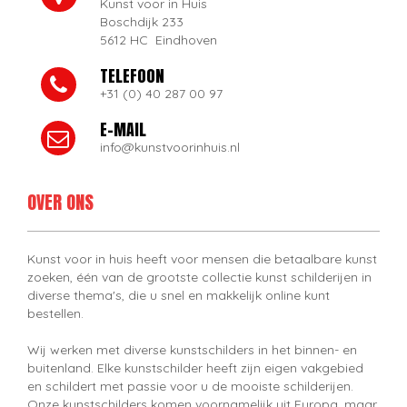
Kunst voor in Huis
Boschdijk 233
5612 HC Eindhoven
TELEFOON
+31 (0) 40 287 00 97
E-MAIL
info@kunstvoorinhuis.nl
OVER ONS
Kunst voor in huis heeft voor mensen die betaalbare kunst
zoeken, één van de grootste collectie kunst schilderijen in
diverse thema's, die u snel en makkelijk online kunt
bestellen.
Wij werken met diverse kunstschilders in het binnen- en
buitenland. Elke kunstschilder heeft zijn eigen vakgebied
en schildert met passie voor u de mooiste schilderijen.
Onze kunstschilders komen voornamelijk uit Europa, maar