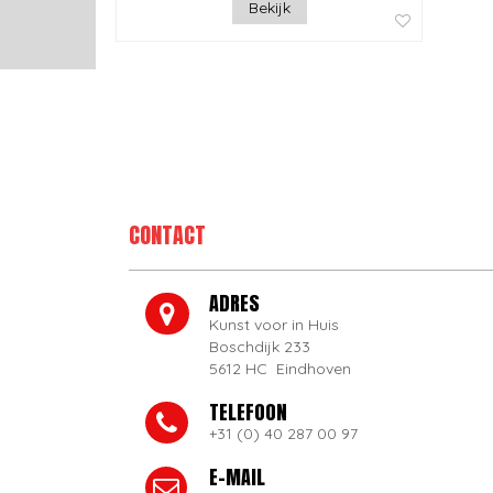
Bekijk
CONTACT
ADRES
Kunst voor in Huis
Boschdijk 233
5612 HC Eindhoven
TELEFOON
+31 (0) 40 287 00 97
E-MAIL