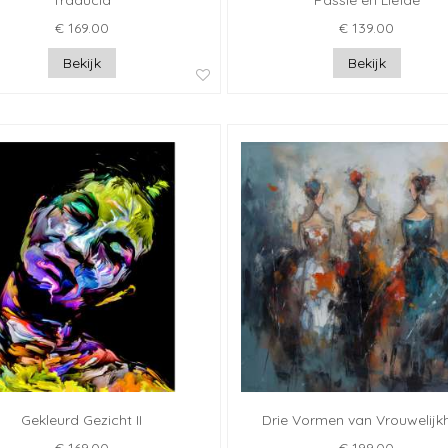
Traducia
Passie en Liefde
€ 169.00
€ 139.00
Bekijk
Bekijk
Gekleurd Gezicht II
Drie Vormen van Vrouwelijk