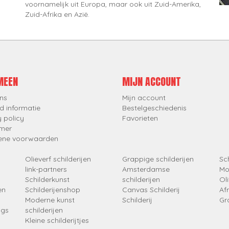
voornamelijk uit Europa, maar ook uit Zuid-Amerika,
Zuid-Afrika en Azië.
MEEN
MIJN ACCOUNT
ns
Mijn account
d informatie
Bestelgeschiedenis
y policy
Favorieten
imer
ene voorwaarden
Olieverf schilderijen
Grappige schilderijen
Sch
link-partners
Amsterdamse
Mo
Schilderkunst
schilderijen
Oli
en
Schilderijenshop
Canvas Schilderij
Af
Moderne kunst
Schilderij
Gr
ngs
schilderijen
Kleine schilderijtjes