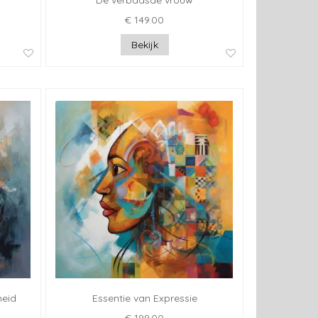
De verbaasde vrouw
€ 149.00
Bekijk
heid
Essentie van Expressie