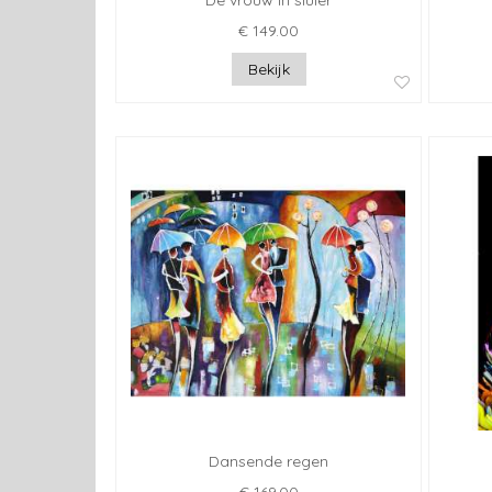
De vrouw in sluier
€ 149.00
Bekijk
Dansende regen