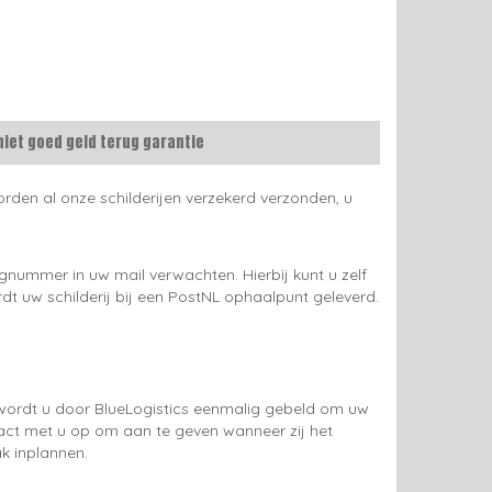
niet goed geld terug garantie
rden al onze schilderijen verzekerd verzonden, u
gnummer in uw mail verwachten. Hierbij kunt u zelf
rdt uw schilderij bij een PostNL ophaalpunt geleverd.
g wordt u door BlueLogistics eenmalig gebeld om uw
tact met u op om aan te geven wanneer zij het
k inplannen.