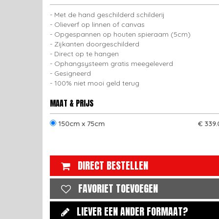
Met de hand geschilderd schilderij
Olieverf op linnen of canvas
Opgespannen op houten spieraam (5cm)
Zijkanten doorgeschilderd
Direct op te hangen
Ophangsysteem gratis meegeleverd
Gesigneerd
100% niet mooi geld terug
MAAT & PRIJS
150cm x 75cm
€ 339.
DIRECT BESTELLEN
FAVORIET TOEVOEGEN
LIEVER EEN ANDER FORMAAT?