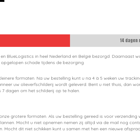
14 dagen 
 en BlueLogistics in heel Nederland en België bezorgd. Daarnaast wo
e opgelopen schade tijdens de bezorging.
leinere formaten. Na uw bestelling kunt u na 4 à 5 weken uw trackin
neer uw olieverfschilderij wordt geleverd. Bent u niet thuis, dan wo
 7 dagen om het schilderij op te halen.
onze grotere formaten. Als uw bestelling gereed is voor verzendin
lannen. Mocht u niet opnemen nemen zij altijd via de mail nog con
en. Mocht dit niet schikken kunt u samen met hen een nieuwe afspraa