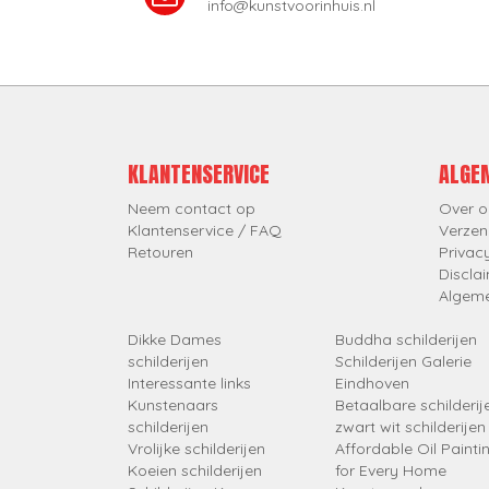
info@kunstvoorinhuis.nl
KLANTENSERVICE
ALGE
Neem contact op
Over o
Klantenservice / FAQ
Verzen
Retouren
Privac
Discla
Algem
Dikke Dames
Buddha schilderijen
schilderijen
Schilderijen Galerie
Interessante links
Eindhoven
Kunstenaars
Betaalbare schilderij
schilderijen
zwart wit schilderijen
Vrolijke schilderijen
Affordable Oil Painti
Koeien schilderijen
for Every Home