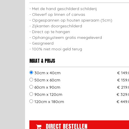
Met de hand geschilderd schilderij
Olieverf op linnen of canvas
Opgespannen op houten spieraam (5cm)
Zijkanten doorgeschilderd
Direct op te hangen
Ophangsysteem gratis meegeleverd
Gesigneerd
100% niet mooi geld terug
MAAT & PRIJS
30cm x 40cm
€ 149
50cm x 60cm
€ 159
60cm x 90cm
€ 219
90cm x 120cm
€ 329.
120cm x 180cm
€ 449.
DIRECT BESTELLEN