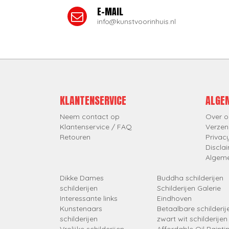
E-MAIL
info@kunstvoorinhuis.nl
KLANTENSERVICE
ALGE
Neem contact op
Over o
Klantenservice / FAQ
Verzen
Retouren
Privac
Discla
Algem
Dikke Dames
Buddha schilderijen
schilderijen
Schilderijen Galerie
Interessante links
Eindhoven
Kunstenaars
Betaalbare schilderij
schilderijen
zwart wit schilderijen