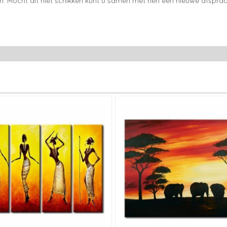
en. Mocht dit niet schikken kunt u samen met hen een nieuwe afspraa