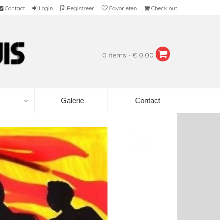
Contact
Login
Registreer
Favorieten
Check out
0 items - € 0.00
Galerie
Contact