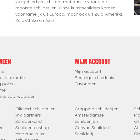
vakgebied en schildert met passie voor u de
mooiste schilderijen. Onze kunstschilders komen
voornamelijk uit Europa, maar ook uit Zuid-Amerika,
Zuid-Afrika en Azië.
MEEN
MIJN ACCOUNT
ns
Mijn account
d informatie
Bestelgeschiedenis
y policy
Favorieten
imer
ene voorwaarden
Olieverf schilderijen
Grappige schilderijen
Sch
link-partners
Amsterdamse
Mo
Schilderkunst
schilderijen
Oli
en
Schilderijenshop
Canvas Schilderij
Af
Moderne kunst
Schilderij
Gr