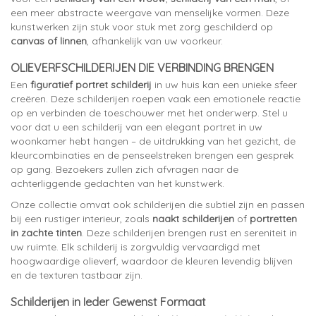
een meer abstracte weergave van menselijke vormen. Deze
kunstwerken zijn stuk voor stuk met zorg geschilderd op
canvas of linnen
, afhankelijk van uw voorkeur.
OLIEVERFSCHILDERIJEN DIE VERBINDING BRENGEN
Een
figuratief portret schilderij
in uw huis kan een unieke sfeer
creëren. Deze schilderijen roepen vaak een emotionele reactie
op en verbinden de toeschouwer met het onderwerp. Stel u
voor dat u een schilderij van een elegant portret in uw
woonkamer hebt hangen – de uitdrukking van het gezicht, de
kleurcombinaties en de penseelstreken brengen een gesprek
op gang. Bezoekers zullen zich afvragen naar de
achterliggende gedachten van het kunstwerk.
Onze collectie omvat ook schilderijen die subtiel zijn en passen
bij een rustiger interieur, zoals
naakt schilderijen
of
portretten
in zachte tinten
. Deze schilderijen brengen rust en sereniteit in
uw ruimte. Elk schilderij is zorgvuldig vervaardigd met
hoogwaardige olieverf, waardoor de kleuren levendig blijven
en de texturen tastbaar zijn.
Schilderijen in Ieder Gewenst Formaat