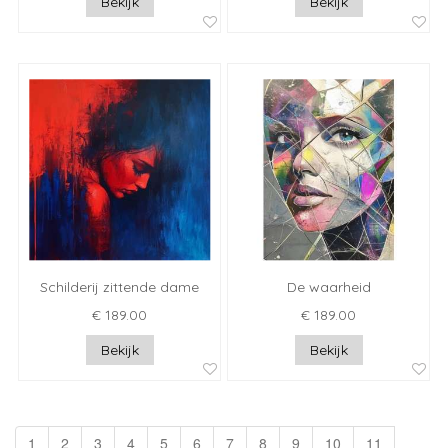
Bekijk
Bekijk
Schilderij zittende dame
De waarheid
€ 189.00
€ 189.00
Bekijk
Bekijk
1
2
3
4
5
6
7
8
9
10
11