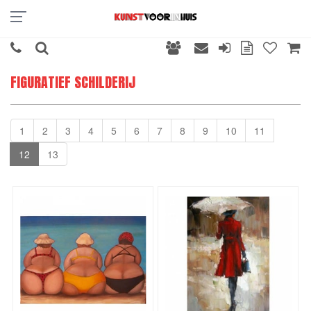
FIGURATIEF SCHILDERIJ
1
2
3
4
5
6
7
8
9
10
11
12
13