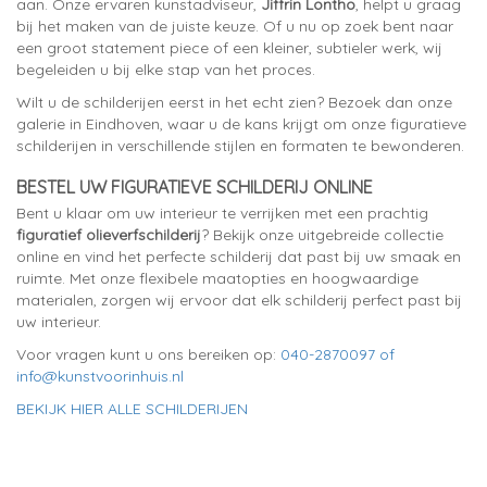
aan. Onze ervaren kunstadviseur,
Jiffrin Lontho
, helpt u graag
bij het maken van de juiste keuze. Of u nu op zoek bent naar
een groot statement piece of een kleiner, subtieler werk, wij
begeleiden u bij elke stap van het proces.
Wilt u de schilderijen eerst in het echt zien? Bezoek dan onze
galerie in Eindhoven, waar u de kans krijgt om onze figuratieve
schilderijen in verschillende stijlen en formaten te bewonderen.
BESTEL UW FIGURATIEVE SCHILDERIJ ONLINE
Bent u klaar om uw interieur te verrijken met een prachtig
figuratief olieverfschilderij
? Bekijk onze uitgebreide collectie
online en vind het perfecte schilderij dat past bij uw smaak en
ruimte. Met onze flexibele maatopties en hoogwaardige
materialen, zorgen wij ervoor dat elk schilderij perfect past bij
uw interieur.
Voor vragen kunt u ons bereiken op:
040-2870097 of
info@kunstvoorinhuis.nl
BEKIJK HIER ALLE SCHILDERIJEN