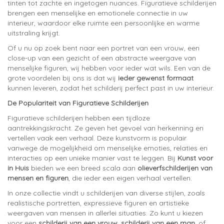
tinten tot zachte en ingetogen nuances. Figuratieve schilderijen
brengen een menselijke en emotionele connectie in uw
interieur, waardoor elke ruimte een persoonlijke en warme
uitstraling krijgt.
Of u nu op zoek bent naar een portret van een vrouw, een
close-up van een gezicht of een abstracte weergave van
menselijke figuren, wij hebben voor ieder wat wils. Een van de
grote voordelen bij ons is dat wij
ieder gewenst formaat
kunnen leveren, zodat het schilderij perfect past in uw interieur.
De Populariteit van Figuratieve Schilderijen
Figuratieve schilderijen hebben een tijdloze
aantrekkingskracht. Ze geven het gevoel van herkenning en
vertellen vaak een verhaal. Deze kunstvorm is populair
vanwege de mogelijkheid om menselijke emoties, relaties en
interacties op een unieke manier vast te leggen. Bij
Kunst voor
in Huis
bieden we een breed scala aan
olieverfschilderijen van
mensen en figuren
, die ieder een eigen verhaal vertellen.
In onze collectie vindt u schilderijen van diverse stijlen, zoals
realistische portretten, expressieve figuren en artistieke
weergaven van mensen in allerlei situaties. Zo kunt u kiezen
voor een
schilderij van een vrouw
,
schilderij van een man
, of