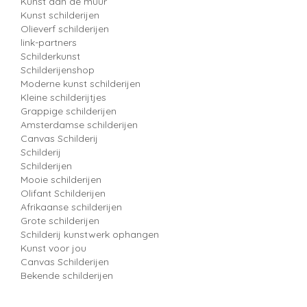
Kunst aan de muur
Kunst schilderijen
Olieverf schilderijen
link-partners
Schilderkunst
Schilderijenshop
Moderne kunst schilderijen
Kleine schilderijtjes
Grappige schilderijen
Amsterdamse schilderijen
Canvas Schilderij
Schilderij
Schilderijen
Mooie schilderijen
Olifant Schilderijen
Afrikaanse schilderijen
Grote schilderijen
Schilderij kunstwerk ophangen
Kunst voor jou
Canvas Schilderijen
Bekende schilderijen