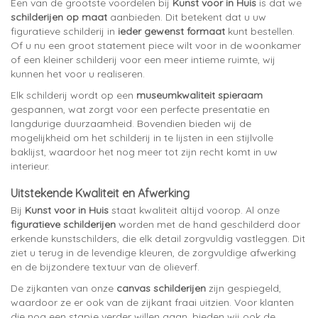
Een van de grootste voordelen bij
Kunst voor in Huis
is dat we
schilderijen op maat
aanbieden. Dit betekent dat u uw
figuratieve schilderij in
ieder gewenst formaat
kunt bestellen.
Of u nu een groot statement piece wilt voor in de woonkamer
of een kleiner schilderij voor een meer intieme ruimte, wij
kunnen het voor u realiseren.
Elk schilderij wordt op een
museumkwaliteit spieraam
gespannen, wat zorgt voor een perfecte presentatie en
langdurige duurzaamheid. Bovendien bieden wij de
mogelijkheid om het schilderij in te lijsten in een stijlvolle
baklijst, waardoor het nog meer tot zijn recht komt in uw
interieur.
Uitstekende Kwaliteit en Afwerking
Bij
Kunst voor in Huis
staat kwaliteit altijd voorop. Al onze
figuratieve schilderijen
worden met de hand geschilderd door
erkende kunstschilders, die elk detail zorgvuldig vastleggen. Dit
ziet u terug in de levendige kleuren, de zorgvuldige afwerking
en de bijzondere textuur van de olieverf.
De zijkanten van onze
canvas schilderijen
zijn gespiegeld,
waardoor ze er ook van de zijkant fraai uitzien. Voor klanten
die nog een stapje verder willen gaan, bieden wij ook de