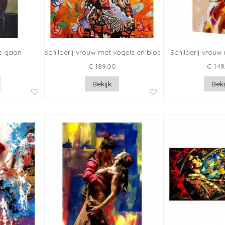
fe gaan
schilderij vrouw met vogels en bloemen
Schilderij vrou
€ 189.00
€ 149
Bekijk
Beki