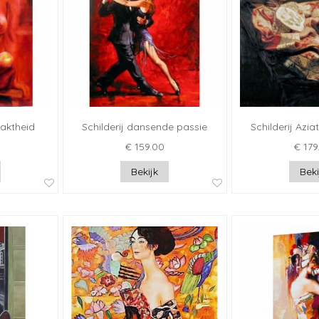
aaktheid
Schilderij dansende passie
Schilderij Azi
€ 159.00
€ 179
Bekijk
Beki