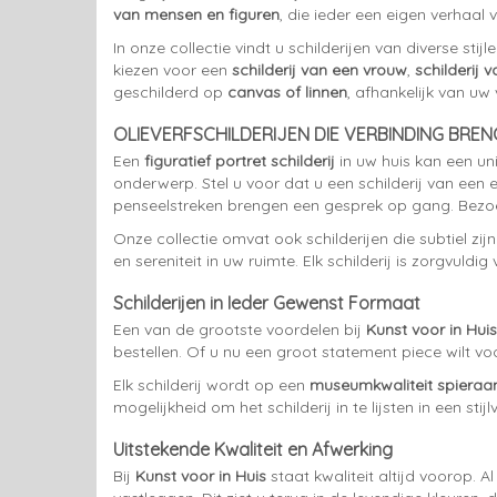
van mensen en figuren
, die ieder een eigen verhaal v
In onze collectie vindt u schilderijen van diverse stij
kiezen voor een
schilderij van een vrouw
,
schilderij 
geschilderd op
canvas of linnen
, afhankelijk van uw
OLIEVERFSCHILDERIJEN DIE VERBINDING BRE
Een
figuratief portret schilderij
in uw huis kan een un
onderwerp. Stel u voor dat u een schilderij van een
penseelstreken brengen een gesprek op gang. Bezoe
Onze collectie omvat ook schilderijen die subtiel zijn
en sereniteit in uw ruimte. Elk schilderij is zorgvul
Schilderijen in Ieder Gewenst Formaat
Een van de grootste voordelen bij
Kunst voor in Huis
bestellen. Of u nu een groot statement piece wilt vo
Elk schilderij wordt op een
museumkwaliteit spiera
mogelijkheid om het schilderij in te lijsten in een stij
Uitstekende Kwaliteit en Afwerking
Bij
Kunst voor in Huis
staat kwaliteit altijd voorop. A