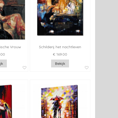
atische Vrouw
Schilderij het nachtleven
.00
€ 169.00
jk
Bekijk