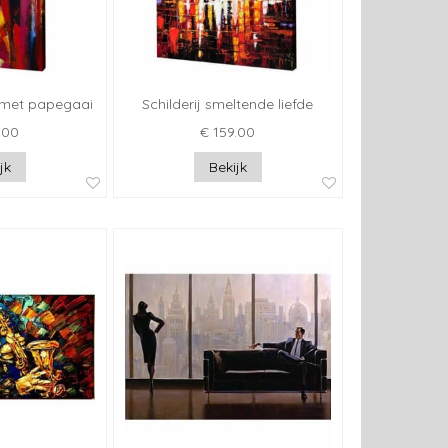
w met papegaai
Schilderij smeltende liefde
.00
€ 159.00
jk
Bekijk