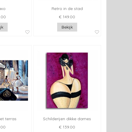
axo
Retro in de stad
.00
€ 149.00
jk
Bekijk
et terras
Schilderijen dikke dames
.00
€ 139.00