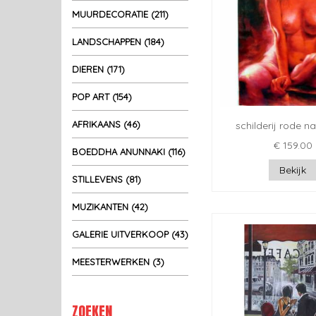
MUURDECORATIE (211)
LANDSCHAPPEN (184)
DIEREN (171)
POP ART (154)
AFRIKAANS (46)
schilderij rode n
€ 159.00
BOEDDHA ANUNNAKI (116)
Bekijk
STILLEVENS (81)
MUZIKANTEN (42)
GALERIE UITVERKOOP (43)
MEESTERWERKEN (3)
ZOEKEN