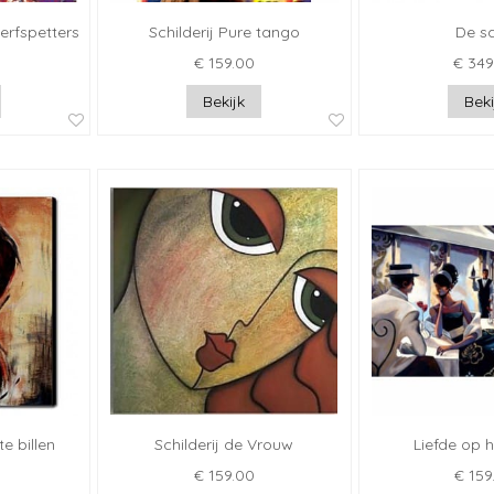
verfspetters
Schilderij Pure tango
De s
€ 159.00
€ 349
Bekijk
Beki
te billen
Schilderij de Vrouw
Liefde op h
€ 159.00
€ 159