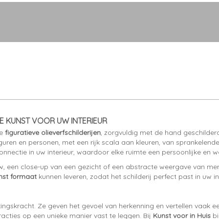
ZE KUNST VOOR UW INTERIEUR
ie
figuratieve olieverfschilderijen
, zorgvuldig met de hand geschilderd
uren en personen, met een rijk scala aan kleuren, van sprankelende
nnectie in uw interieur, waardoor elke ruimte een persoonlijke en war
, een close-up van een gezicht of een abstracte weergave van mense
nst formaat
kunnen leveren, zodat het schilderij perfect past in uw int
kkingskracht. Ze geven het gevoel van herkenning en vertellen vaak 
racties op een unieke manier vast te leggen. Bij
Kunst voor in Huis
bi