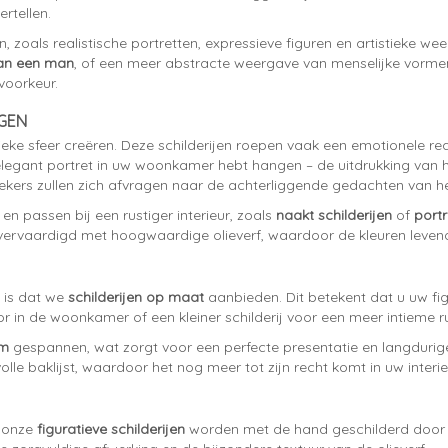
ertellen.
len, zoals realistische portretten, expressieve figuren en artistieke we
van een man
, of een meer abstracte weergave van menselijke vormen
 voorkeur.
NGEN
ieke sfeer creëren. Deze schilderijen roepen vaak een emotionele r
 elegant portret in uw woonkamer hebt hangen – de uitdrukking van 
kers zullen zich afvragen naar de achterliggende gedachten van he
 en passen bij een rustiger interieur, zoals
naakt schilderijen
of
portr
dig vervaardigd met hoogwaardige olieverf, waardoor de kleuren levend
is dat we
schilderijen op maat
aanbieden. Dit betekent dat u uw figu
or in de woonkamer of een kleiner schilderij voor een meer intieme ru
am
gespannen, wat zorgt voor een perfecte presentatie en langduri
lvolle baklijst, waardoor het nog meer tot zijn recht komt in uw interie
l onze
figuratieve schilderijen
worden met de hand geschilderd door er