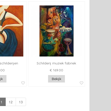
childerijen
Schilderij muziek fabriek
.00
€ 169.00
jk
Bekijk
11
12
13