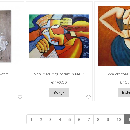
zwart
Schilderij figuratief in kleur
Dikke dames s
€ 149.00
€ 159
Bekijk
Beki
1
2
3
4
5
6
7
8
9
10