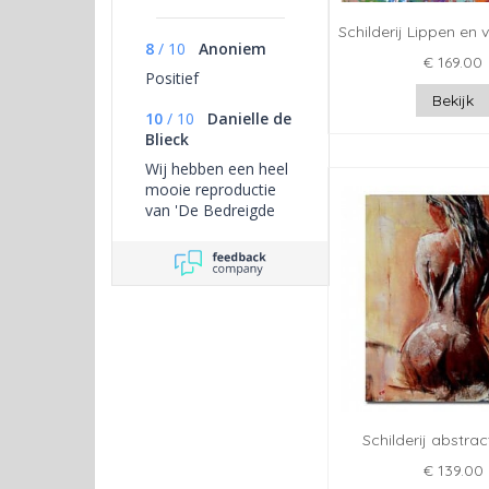
Schilderij Lippen en 
8
/
10
Anoniem
€ 169.00
Positief
Bekijk
10
/
10
Danielle de
Blieck
Wij hebben een heel
mooie reproductie
van 'De Bedreigde
Zwaan' van Jan
Asselijn.
Prijs/kwaliteit en
persoonlijk contact is
uitstekend en wij
genieten van ons
prachtige schilderij.
Schilderij abstrac
€ 139.00