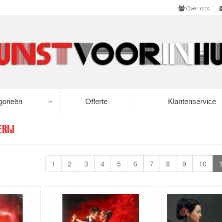
Over ons
gorieën
Offerte
Klantenservice
ERIJ
1
2
3
4
5
6
7
8
9
10