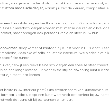
 stijlen, van geometrische abstractie tot kleurrijke moderne kunst, w
or
custom made schilderijen
, waarbij u zelf de kleuren, composities 
r een luxe uitstraling en biedt de finishing touch. Grote schilderijen
Onze olieverfschilderijen worden met intense kleuren en dikke lage
decoratief, maar brengen ook persoonlijkheid en sfeer in uw huis.
 woonkamer
, slaapkamer of kantoor, bij Kunst voor in Huis vindt u ee
oor moderne, klassieke of zelfs industriële interieurs. We bieden nie
 specifieke ruimte.
n lijken, terwijl een reeks kleine schilderijen een speelse sfeer creëe
 en een lange levensduur. Voor extra stijl en afwerking kunt u kieze
tot zijn recht laat komen.
et beste in uw interieur past? Ons ervaren team van kunstadviseurs 
en formaat, zodat u altijd een kunstwerk vindt dat perfect bij uw ruim
unstwerk dat aansluit bij uw wensen en smaak.