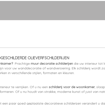
DGESCHILDERDE OLIEVERFSCHILDERIJEN
onkamer?
Prachtige
muur decoratie schilderijen
die uw interieur tot
zijn voor uw wanddecoratie of wandversiering. Elk schilderij wordt 
en in verschillende stijlen, formaten en kleuren.
rieur te verrijken. Of u nu een
schilderij voor de woonkamer
, slaa
ormeren. Of u nu houdt van strakke, moderne kunst of juist van natuu
een paar goed geplaatste decoratieve schilderijen verandert u dat i