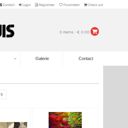
Contact
Login
Registreer
Favorieten
Check out
0 items - € 0.00
Galerie
Contact
9