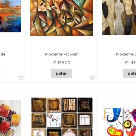
ade
Moderne vlakken
Moderne 
€ 159.00
€ 149
Bekijk
Beki