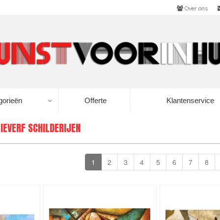
Over ons
gorieën
Offerte
Klantenservice
IEVERF SCHILDERIJEN
1
2
3
4
5
6
7
8