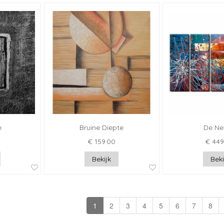
e
Bruine Diepte
De Ne
€ 159.00
€ 449
Bekijk
Beki
1
2
3
4
5
6
7
8