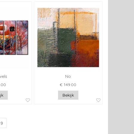
vels
No
.00
€ 149.00
jk
Bekijk
9