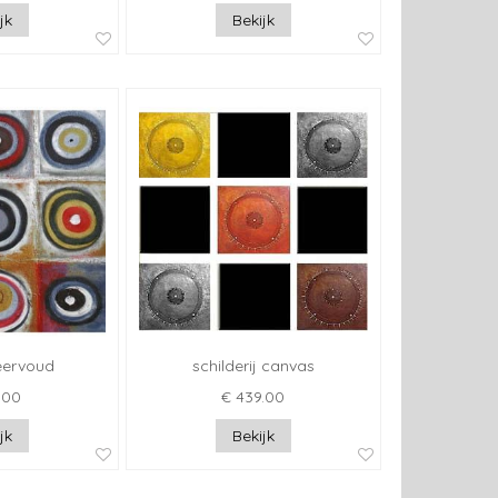
jk
Bekijk
ervoud
schilderij canvas
.00
€ 439.00
jk
Bekijk