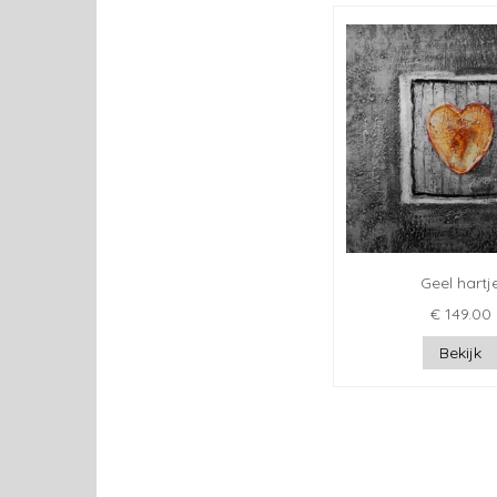
Geel hartj
€ 149.00
Bekijk