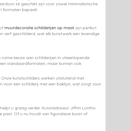
aardoor ze geschikt zijn voor zowel minimalistische
en formaten bepaalt.
 of
muurdecoratie schilderijen op maat
zijn perfect
n verf geschilderd, wat elk kunstwerk een levendige
n ruime keuze aan schilderijen in uiteenlopende
t alleen standaardformaten, maar kunnen ook
rt. Onze kunstschilders werken uitsluitend met
n voor een schilderij met een baklijst, wat zorgt voor
helpt u graag verder. Kunstadviseur Jiffrin Lontho
te past. Of u nu houdt van figuratieve kunst of