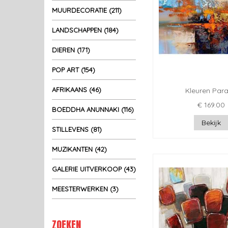
MUURDECORATIE (211)
LANDSCHAPPEN (184)
DIEREN (171)
POP ART (154)
AFRIKAANS (46)
Kleuren Par
€ 169.00
BOEDDHA ANUNNAKI (116)
Bekijk
STILLEVENS (81)
MUZIKANTEN (42)
GALERIE UITVERKOOP (43)
MEESTERWERKEN (3)
ZOEKEN