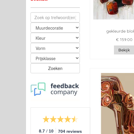
gekleurde blo
€ 159.00
Bekijk
Zoeken
/
8.7
10
704 reviews