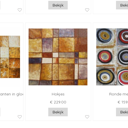
Bekijk
Beki
rkanten in gloed
Hokjes
Ronde me
€ 229.00
€ 159
Bekijk
Beki