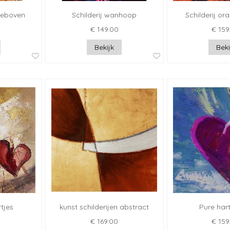
steboven
Schilderij wanhoop
Schilderij or
€ 149.00
€ 159
Bekijk
Beki
tjes
kunst schilderijen abstract
Pure har
€ 169.00
€ 159