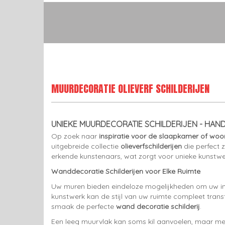
MUURDECORATIE OLIEVERF SCHILDERIJEN
UNIEKE MUURDECORATIE SCHILDERIJEN - HAN
Op zoek naar
inspiratie voor de slaapkamer of wo
uitgebreide collectie
olieverfschilderijen
die perfect 
erkende kunstenaars, wat zorgt voor unieke kunstwerk
Wanddecoratie Schilderijen voor Elke Ruimte
Uw muren bieden eindeloze mogelijkheden om uw inte
kunstwerk kan de stijl van uw ruimte compleet transf
smaak de perfecte
wand decoratie schilderij
.
Een leeg muurvlak kan soms kil aanvoelen, maar met 