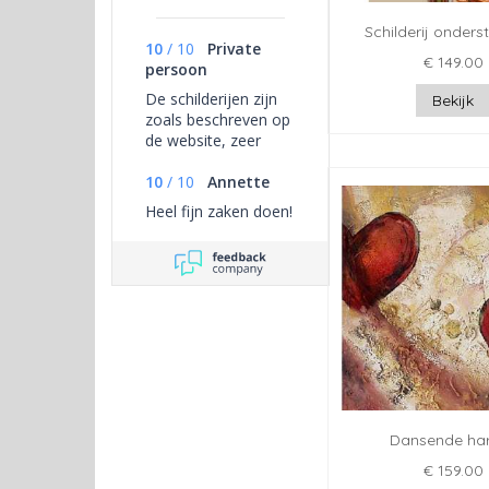
Schilderij onder
10
/
10
Private
€ 149.00
persoon
De schilderijen zijn
Bekijk
zoals beschreven op
de website, zeer
goede kwaliteit en
prachtige kleuren. De
10
/
10
Annette
verzending is zeer
Heel fijn zaken doen!
verzorgd en goed
ingepakt om schade
te voorkomen.
Dansende har
€ 159.00