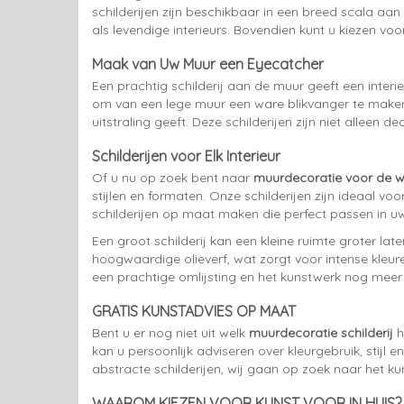
schilderijen zijn beschikbaar in een breed scala aan
als levendige interieurs. Bovendien kunt u kiezen vo
Maak van Uw Muur een Eyecatcher
Een prachtig schilderij aan de muur geeft een interieu
om van een lege muur een ware blikvanger te maken. 
uitstraling geeft. Deze schilderijen zijn niet alleen 
Schilderijen voor Elk Interieur
Of u nu op zoek bent naar
muurdecoratie voor de
stijlen en formaten. Onze schilderijen zijn ideaal v
schilderijen op maat maken die perfect passen in uw
Een groot schilderij kan een kleine ruimte groter late
hoogwaardige olieverf, wat zorgt voor intense kleuren
een prachtige omlijsting en het kunstwerk nog meer 
GRATIS KUNSTADVIES OP MAAT
Bent u er nog niet uit welk
muurdecoratie schilderij
h
kan u persoonlijk adviseren over kleurgebruik, stijl 
abstracte schilderijen, wij gaan op zoek naar het k
WAAROM KIEZEN VOOR KUNST VOOR IN HUIS?