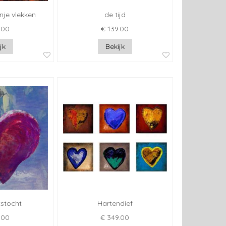
anje vlekken
de tijd
.00
€ 139.00
jk
Bekijk
tstocht
Hartendief
.00
€ 349.00