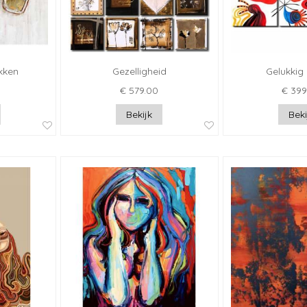
kken
Gezelligheid
Gelukkig
€ 579.00
€ 399
Bekijk
Beki