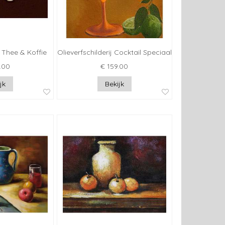
j Thee & Koffie
Olieverfschilderij Cocktail Speciaal
.00
€ 159.00
jk
Bekijk