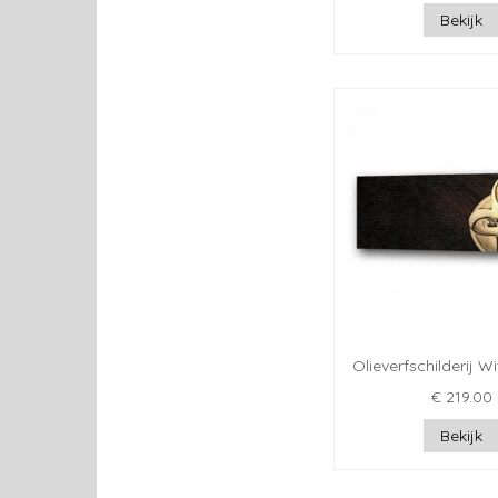
Bekijk
Olieverfschilderij W
€ 219.00
Bekijk