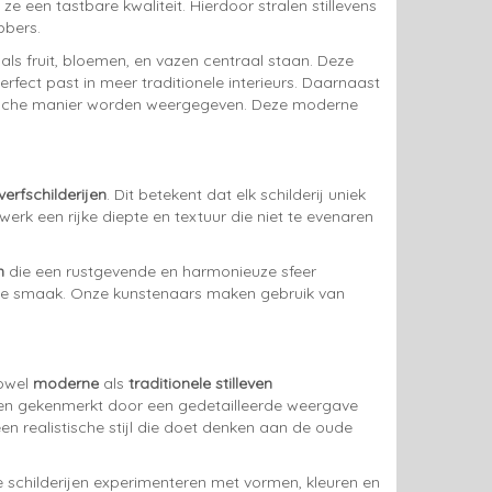
e een tastbare kwaliteit. Hierdoor stralen stillevens
bbers.
als fruit, bloemen, en vazen centraal staan. Deze
fect past in meer traditionele interieurs. Daarnaast
tische manier worden weergegeven. Deze moderne
verfschilderijen
. Dit betekent dat elk schilderij uniek
werk een rijke diepte en textuur die niet te evenaren
n
die een rustgevende en harmonieuze sfeer
n elke smaak. Onze kunstenaars maken gebruik van
zowel
moderne
als
traditionele stilleven
orden gekenmerkt door een gedetailleerde weergave
n realistische stijl die doet denken aan de oude
e schilderijen experimenteren met vormen, kleuren en