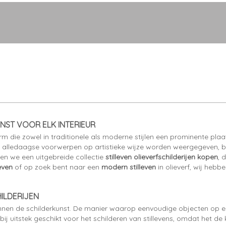
UNST VOOR ELK INTERIEUR
vorm die zowel in traditionele als moderne stijlen een prominente plaat
re alledaagse voorwerpen op artistieke wijze worden weergegeven, 
en we een uitgebreide collectie
stilleven olieverfschilderijen kopen
, 
leven
of op zoek bent naar een
modern stilleven
in olieverf, wij heb
ILDERIJEN
innen de schilderkunst. De manier waarop eenvoudige objecten op
bij uitstek geschikt voor het schilderen van stillevens, omdat het de k