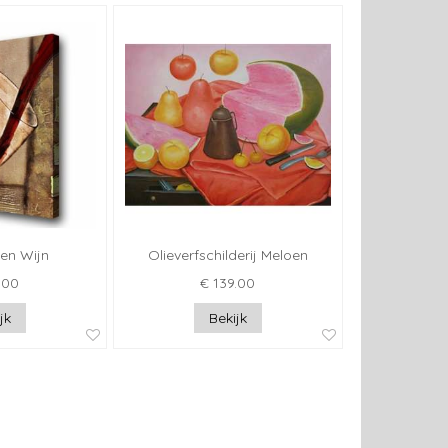
en Wijn
Olieverfschilderij Meloen
.00
€ 139.00
jk
Bekijk