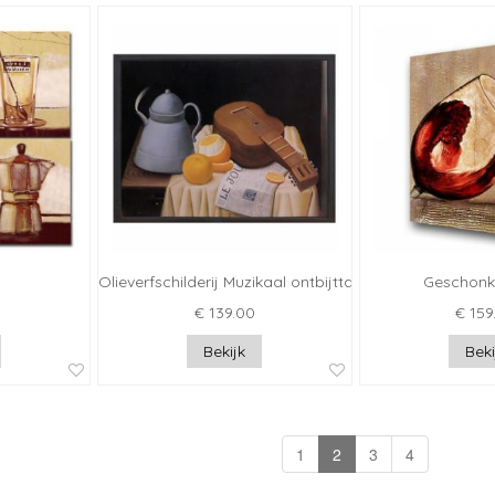
Olieverfschilderij Muzikaal ontbijttafeltje
Geschonk
€ 139.00
€ 159
Bekijk
Beki
1
2
3
4