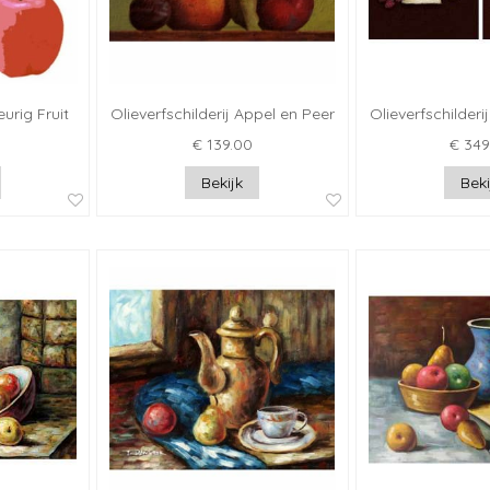
eurig Fruit
Olieverfschilderij Appel en Peer
Olieverfschilderi
€ 139.00
€ 349
Bekijk
Beki