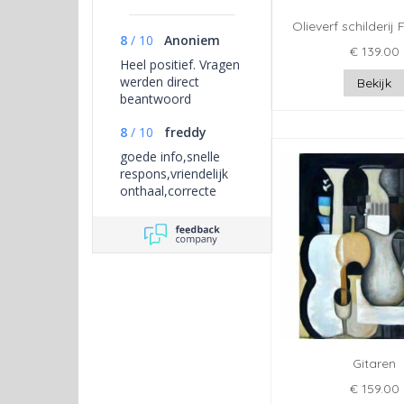
Olieverf schilderij F
8
/
10
Anoniem
€ 139.00
Heel positief. Vragen
werden direct
Bekijk
beantwoord
8
/
10
freddy
goede info,snelle
respons,vriendelijk
onthaal,correcte
afhandeling.Een
leuke ervaring die
voor herhaling
vatbaar is
Gitaren
€ 159.00