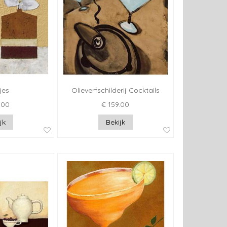
jes
Olieverfschilderij Cocktails
.00
€ 159.00
jk
Bekijk