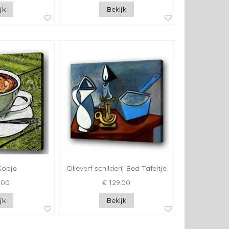
jk
Bekijk
Kopje
Olieverf schilderij Bed Tafeltje
.00
€ 129.00
jk
Bekijk