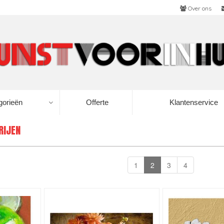
Over ons
gorieën
Offerte
Klantenservice
RIJEN
1
2
3
4