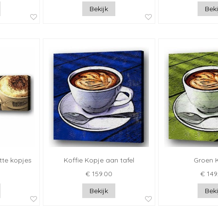
Bekijk
Beki
itte kopjes
Koffie Kopje aan tafel
Groen 
€ 159.00
€ 149
Bekijk
Beki