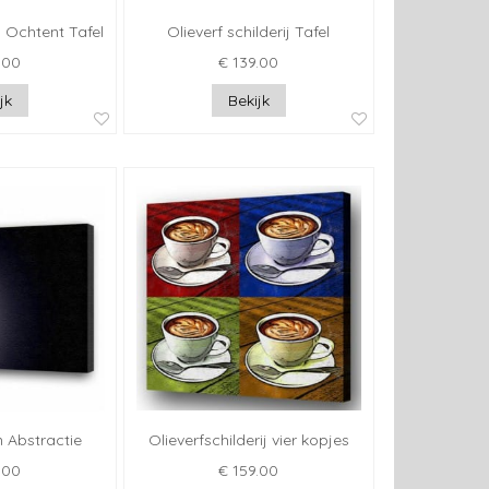
ij Ochtent Tafel
Olieverf schilderij Tafel
.00
€ 139.00
jk
Bekijk
n Abstractie
Olieverfschilderij vier kopjes
.00
€ 159.00