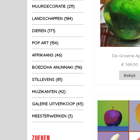
MUURDECORATIE (211)
LANDSCHAPPEN (184)
DIEREN (171)
POP ART (154)
AFRIKAANS (46)
De Groene A
€ 169.00
BOEDDHA ANUNNAKI (116)
Bekijk
STILLEVENS (81)
MUZIKANTEN (42)
GALERIE UITVERKOOP (43)
MEESTERWERKEN (3)
ZOEKEN