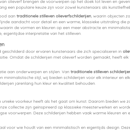
 van olieverf brengen de voorwerpen op het doek tot leven en geven z
ang een populaire keuze zijn voor zowel kunstenaars als kunstliefhe
nbod aan
traditionele stilleven olieverfschilderijen
, waarin objecten zo
de aandacht voor detail en een warme, klassieke uitstraling die per
, waarin de vormen en kleuren op een meer abstracte en minimalis
 eigentijdse interpretatie van het stilleven.
en
hand geschilderd door ervaren kunstenaars die zich specialiseren in
olie
positie. Omdat de schilderijen met olieverf worden gemaakt, heeft elk 
iatie aan onderwerpen en stijlen. Van
traditionele stilleven schilderije
 minimalistische stijl, wij bieden schilderijen voor elk interieur e
erijen jarenlang hun kleur en kwaliteit behouden.
n unieke voorkeur heeft als het gaat om kunst. Daarom bieden we 
n onze collectie zijn geïnspireerd op klassieke meesterwerken en w
agse voorwerpen. Deze schilderijen hebben vaak warme kleuren en ee
aal voor wie houdt van een minimalistisch en eigentijds design. Dez