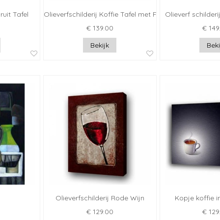
ruit Tafel
Olieverfschilderij Koffie Tafel met Fruit
Olieverf schilder
€ 139.00
€ 149
Bekijk
Beki
Olieverfschilderij Rode Wijn
Kopje koffie i
€ 129.00
€ 129