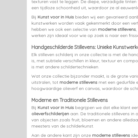
texturen vast te leggen. De diepe, verzadigde tinten
een tijdloze schoonheid uit, waardoor ze al eeuwenl
Bij
Kunst voor in Huis
bieden wij een gevarieerd aa
kunstwerken worden vaak gekenmerkt door een verfijn
hebben we ook een selectie van
moderne stillevens
werken zijn ideaal voor wie op zoek is naar een frisse,
Handgeschilderde Stillevens: Unieke Kunstwerk
Elk stilleven schilderij in onze collectie is met de 
is, met subtiele verschillen in kleur, textuur en com
is met andere schildertechnieken.
Wat onze collectie bijzonder maakt, is de grote var
uitstralen, tot
moderne stillevens
met een gedurfde en
hoogwaardige olieverf en canvas, waardoor de schild
Moderne en Traditionele Stillevens
Bij
Kunst voor in Huis
begrijpen we dat elke klant ee
olieverfschilderijen
aan. De traditionele stillevens i
van objecten zoals fruit, bloemen en andere alleda
meesters van de schilderkunst.
Aan de andere kant zijn onze
moderne stillevens
ide