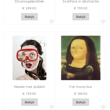
Struisvogelpolitiek
Scarface in abstractie
€ 249.00
€ 139.00
Bekijk
Bekijk
Meiske met duikbril
Fat mona lisa
€ 129.00
€ 169.00
Bekijk
Bekijk