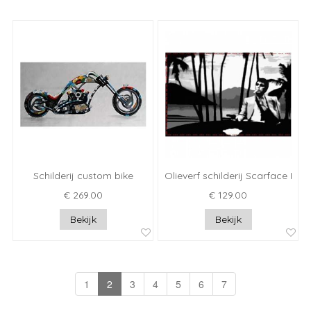
Schilderij custom bike
Olieverf schilderij Scarface I
€ 269.00
€ 129.00
Bekijk
Bekijk
1
2
3
4
5
6
7