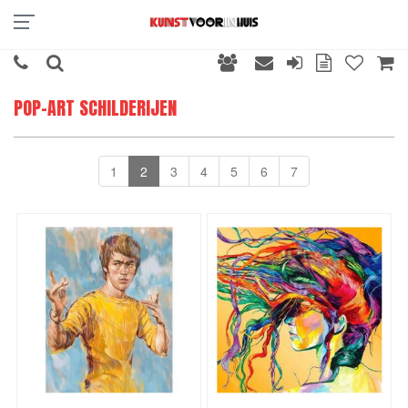
POP-ART SCHILDERIJEN
1
2
3
4
5
6
7