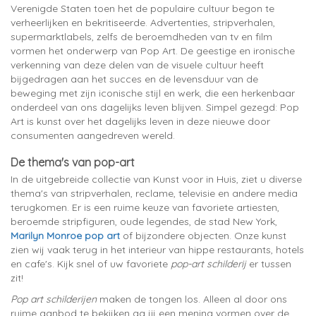
Verenigde Staten toen het de populaire cultuur begon te
verheerlijken en bekritiseerde. Advertenties, stripverhalen,
supermarktlabels, zelfs de beroemdheden van tv en film
vormen het onderwerp van Pop Art. De geestige en ironische
verkenning van deze delen van de visuele cultuur heeft
bijgedragen aan het succes en de levensduur van de
beweging met zijn iconische stijl en werk, die een herkenbaar
onderdeel van ons dagelijks leven blijven. Simpel gezegd: Pop
Art is kunst over het dagelijks leven in deze nieuwe door
consumenten aangedreven wereld.
De thema's van pop-art
In de uitgebreide collectie van Kunst voor in Huis, ziet u diverse
thema's van stripverhalen, reclame, televisie en andere media
terugkomen. Er is een ruime keuze van favoriete artiesten,
beroemde stripfiguren, oude legendes, de stad New York,
Marilyn Monroe pop art
of bijzondere objecten. Onze kunst
zien wij vaak terug in het interieur van hippe restaurants, hotels
en cafe's. Kijk snel of uw favoriete
pop-art schilderij
er tussen
zit!
Pop art schilderijen
maken de tongen los. Alleen al door ons
ruime aanbod te bekijken ga jij een mening vormen over de