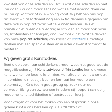
kwaliteit van onze schilderijen. Dat is wat deze schilderijen met
jou doen. Ga dan maar eens na wat ze met iemand doen die
bij jou op kantoor of in je woning komt. Wij hebben ons pop
art zwart wit assortiment nog een extra demensie gegeven om
deze ook in pop art zwart wit te kunnen leveren. Je ziet
namelijk niet alleen de alledaagse schilderijen maar ook bvan
roy lichtenstein schilderijen, andy warhol kunst. Wat te denken
van onze
pop art schilderij
van
koeien
of
scarface
. Prachtige
doeken met een speciale sfeer en in ieder gewenst formaat te
bestellen.
Wij geven gratis Kunstadvies
Bent u op zoek naar schilderkunst maar weet niet goed wat de
mogelijkheden zijn?
Kunstadviseur Jiffrin Lontho
kan u diverse
kunstwerken op locatie laten zien. Het aftasten van uw smaak
in combinatie met stijl, kleur en formaat kan voor u een
uitkomst zijn. Ons team gaat graag op zoek naar de
verwezenlijking van uw wensen in iedere stijl popart schilderij,
moderne kunst schilderijen of abstract schilderij.
Voor vragen of voor het maken van een afspraak in onze
galerie kunt u ons bereiken op: 040-2870097 of