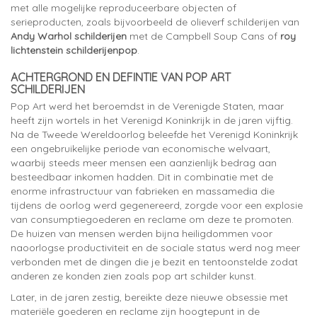
met alle mogelijke reproduceerbare objecten of
serieproducten, zoals bijvoorbeeld de olieverf schilderijen van
Andy Warhol schilderijen
met de Campbell Soup Cans of
roy
lichtenstein schilderijenpop
.
ACHTERGROND EN DEFINTIE VAN POP ART
SCHILDERIJEN
Pop Art werd het beroemdst in de Verenigde Staten, maar
heeft zijn wortels in het Verenigd Koninkrijk in de jaren vijftig.
Na de Tweede Wereldoorlog beleefde het Verenigd Koninkrijk
een ongebruikelijke periode van economische welvaart,
waarbij steeds meer mensen een aanzienlijk bedrag aan
besteedbaar inkomen hadden. Dit in combinatie met de
enorme infrastructuur van fabrieken en massamedia die
tijdens de oorlog werd gegenereerd, zorgde voor een explosie
van consumptiegoederen en reclame om deze te promoten.
De huizen van mensen werden bijna heiligdommen voor
naoorlogse productiviteit en de sociale status werd nog meer
verbonden met de dingen die je bezit en tentoonstelde zodat
anderen ze konden zien zoals pop art schilder kunst.
Later, in de jaren zestig, bereikte deze nieuwe obsessie met
materiële goederen en reclame zijn hoogtepunt in de