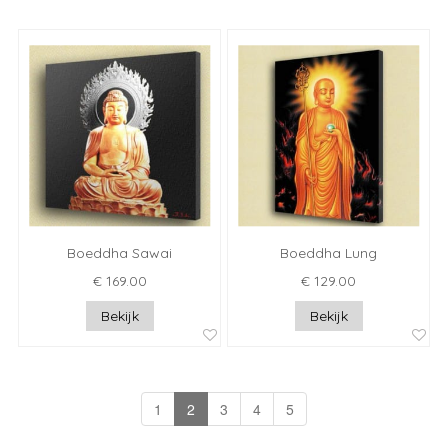
Boeddha Sawai
Boeddha Lung
€ 169.00
€ 129.00
Bekijk
Bekijk
1
2
3
4
5