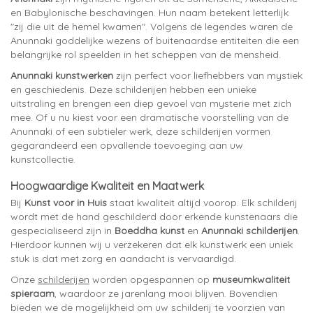
en Babylonische beschavingen. Hun naam betekent letterlijk
"zij die uit de hemel kwamen". Volgens de legendes waren de
Anunnaki goddelijke wezens of buitenaardse entiteiten die een
belangrijke rol speelden in het scheppen van de mensheid.
Anunnaki kunstwerken
zijn perfect voor liefhebbers van mystiek
en geschiedenis. Deze schilderijen hebben een unieke
uitstraling en brengen een diep gevoel van mysterie met zich
mee. Of u nu kiest voor een dramatische voorstelling van de
Anunnaki of een subtieler werk, deze schilderijen vormen
gegarandeerd een opvallende toevoeging aan uw
kunstcollectie.
Hoogwaardige Kwaliteit en Maatwerk
Bij
Kunst voor in Huis
staat kwaliteit altijd voorop. Elk schilderij
wordt met de hand geschilderd door erkende kunstenaars die
gespecialiseerd zijn in
Boeddha kunst
en
Anunnaki schilderijen
.
Hierdoor kunnen wij u verzekeren dat elk kunstwerk een uniek
stuk is dat met zorg en aandacht is vervaardigd.
Onze
schilderijen
worden opgespannen op
museumkwaliteit
spieraam
, waardoor ze jarenlang mooi blijven. Bovendien
bieden we de mogelijkheid om uw schilderij te voorzien van