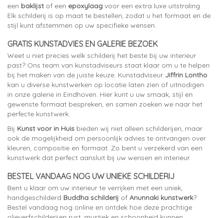
een
baklijst
of een
epoxylaag
voor een extra luxe uitstraling.
Elk schilderij is op maat te bestellen, zodat u het formaat en de
stijl kunt afstemmen op uw specifieke wensen.
GRATIS KUNSTADVIES EN GALERIE BEZOEK
Weet u niet precies welk schilderij het beste bij uw interieur
past? Ons team van kunstadviseurs staat klaar om u te helpen
bij het maken van de juiste keuze. Kunstadviseur
Jiffrin Lontho
kan u diverse kunstwerken op locatie laten zien of uitnodigen
in onze galerie in Eindhoven. Hier kunt u uw smaak, stijl en
gewenste formaat bespreken, en samen zoeken we naar het
perfecte kunstwerk.
Bij
Kunst voor in Huis
bieden wij niet alleen schilderijen, maar
ook de mogelijkheid om persoonlijk advies te ontvangen over
kleuren, compositie en formaat. Zo bent u verzekerd van een
kunstwerk dat perfect aansluit bij uw wensen en interieur.
BESTEL VANDAAG NOG UW UNIEKE SCHILDERIJ
Bent u klaar om uw interieur te verrijken met een uniek,
handgeschilderd
Buddha schilderij
of
Anunnaki kunstwerk
?
Bestel vandaag nog online en ontdek hoe deze prachtige
olieverfschilderijen rust, mystiek en schoonheid kunnen