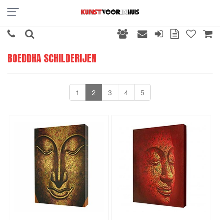
BOEDDHA SCHILDERIJEN
1
2
3
4
5