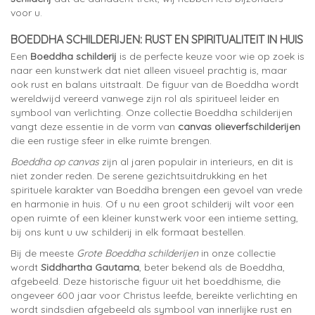
voor u.
BOEDDHA SCHILDERIJEN: RUST EN SPIRITUALITEIT IN HUIS
Een
Boeddha schilderij
is de perfecte keuze voor wie op zoek is
naar een kunstwerk dat niet alleen visueel prachtig is, maar
ook rust en balans uitstraalt. De figuur van de Boeddha wordt
wereldwijd vereerd vanwege zijn rol als spiritueel leider en
symbool van verlichting. Onze collectie Boeddha schilderijen
vangt deze essentie in de vorm van
canvas olieverfschilderijen
die een rustige sfeer in elke ruimte brengen.
Boeddha op canvas
zijn al jaren populair in interieurs, en dit is
niet zonder reden. De serene gezichtsuitdrukking en het
spirituele karakter van Boeddha brengen een gevoel van vrede
en harmonie in huis. Of u nu een groot schilderij wilt voor een
open ruimte of een kleiner kunstwerk voor een intieme setting,
bij ons kunt u uw schilderij in elk formaat bestellen.
Bij de meeste
Grote Boeddha schilderijen
in onze collectie
wordt
Siddhartha Gautama
, beter bekend als de Boeddha,
afgebeeld. Deze historische figuur uit het boeddhisme, die
ongeveer 600 jaar voor Christus leefde, bereikte verlichting en
wordt sindsdien afgebeeld als symbool van innerlijke rust en