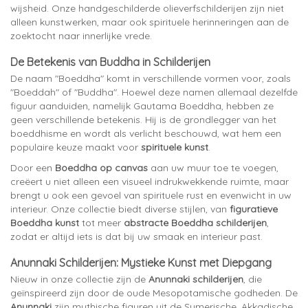
wijsheid. Onze handgeschilderde olieverfschilderijen zijn niet
alleen kunstwerken, maar ook spirituele herinneringen aan de
zoektocht naar innerlijke vrede.
De Betekenis van Buddha in Schilderijen
De naam "Boeddha" komt in verschillende vormen voor, zoals
"Boeddah" of "Buddha". Hoewel deze namen allemaal dezelfde
figuur aanduiden, namelijk Gautama Boeddha, hebben ze
geen verschillende betekenis. Hij is de grondlegger van het
boeddhisme en wordt als verlicht beschouwd, wat hem een
populaire keuze maakt voor
spirituele kunst
.
Door een
Boeddha op canvas
aan uw muur toe te voegen,
creëert u niet alleen een visueel indrukwekkende ruimte, maar
brengt u ook een gevoel van spirituele rust en evenwicht in uw
interieur. Onze collectie biedt diverse stijlen, van
figuratieve
Boeddha kunst
tot meer
abstracte Boeddha schilderijen
,
zodat er altijd iets is dat bij uw smaak en interieur past.
Anunnaki Schilderijen: Mystieke Kunst met Diepgang
Nieuw in onze collectie zijn de
Anunnaki schilderijen
, die
geïnspireerd zijn door de oude Mesopotamische godheden. De
Anunnaki
zijn mythische figuren uit de Sumerische, Akkadische