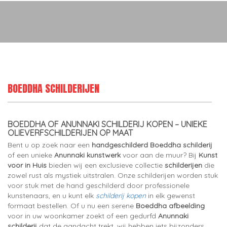
BOEDDHA SCHILDERIJEN
BOEDDHA OF ANUNNAKI SCHILDERIJ KOPEN – UNIEKE
OLIEVERFSCHILDERIJEN OP MAAT
Bent u op zoek naar een
handgeschilderd Boeddha schilderij
of een unieke
Anunnaki kunstwerk
voor aan de muur? Bij
Kunst
voor in Huis
bieden wij een exclusieve collectie
schilderijen
die
zowel rust als mystiek uitstralen. Onze schilderijen worden stuk
voor stuk met de hand geschilderd door professionele
kunstenaars, en u kunt elk
schilderij kopen
in elk gewenst
formaat bestellen. Of u nu een serene
Boeddha afbeelding
voor in uw woonkamer zoekt of een gedurfd
Anunnaki
schilderij
dat de aandacht trekt, wij hebben iets bijzonders