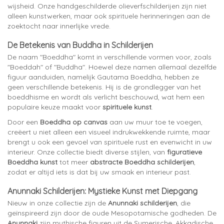
wijsheid. Onze handgeschilderde olieverfschilderijen zijn niet
alleen kunstwerken, maar ook spirituele herinneringen aan de
zoektocht naar innerlijke vrede.
De Betekenis van Buddha in Schilderijen
De naam "Boeddha" komt in verschillende vormen voor, zoals
"Boeddah" of "Buddha". Hoewel deze namen allemaal dezelfde
figuur aanduiden, namelijk Gautama Boeddha, hebben ze
geen verschillende betekenis. Hij is de grondlegger van het
boeddhisme en wordt als verlicht beschouwd, wat hem een
populaire keuze maakt voor
spirituele kunst
.
Door een
Boeddha op canvas
aan uw muur toe te voegen,
creëert u niet alleen een visueel indrukwekkende ruimte, maar
brengt u ook een gevoel van spirituele rust en evenwicht in uw
interieur. Onze collectie biedt diverse stijlen, van
figuratieve
Boeddha kunst
tot meer
abstracte Boeddha schilderijen
,
zodat er altijd iets is dat bij uw smaak en interieur past.
Anunnaki Schilderijen: Mystieke Kunst met Diepgang
Nieuw in onze collectie zijn de
Anunnaki schilderijen
, die
geïnspireerd zijn door de oude Mesopotamische godheden. De
Anunnaki
zijn mythische figuren uit de Sumerische, Akkadische