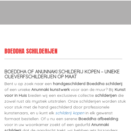
BOEDDHA SCHILDERIJEN
BOEDDHA OF ANUNNAKI SCHILDERIJ KOPEN – UNIEKE
OLIEVERFSCHILDERIJEN OP MAAT
Bent u op zoek naar een
handgeschilderd Boeddha schilderij
of een unieke
Anunnaki kunstwerk
voor aan de muur? Bij
Kunst
voor in Huis
bieden wij een exclusieve collectie
schilderijen
die
zowel rust als mystiek uitstralen. Onze schilderijen worden stuk
voor stuk met de hand geschilderd door professionele
kunstenaars, en u kunt elk
schilderij kopen
in elk gewenst
formaat bestellen. Of u nu een serene
Boeddha afbeelding
voor in uw woonkamer zoekt of een gedurfd
Anunnaki
schilderij
dat de aandacht trekt, wij hebben iets bijzonders