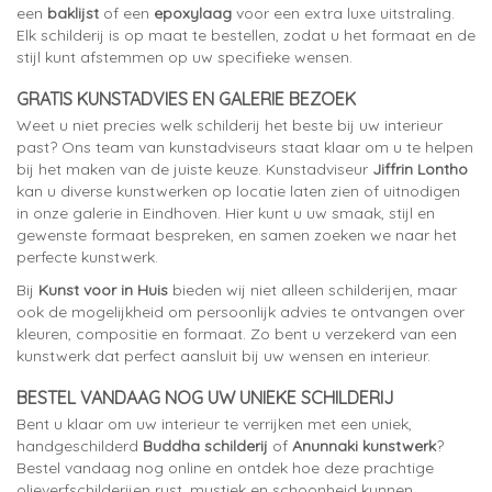
een
baklijst
of een
epoxylaag
voor een extra luxe uitstraling.
Elk schilderij is op maat te bestellen, zodat u het formaat en de
stijl kunt afstemmen op uw specifieke wensen.
GRATIS KUNSTADVIES EN GALERIE BEZOEK
Weet u niet precies welk schilderij het beste bij uw interieur
past? Ons team van kunstadviseurs staat klaar om u te helpen
bij het maken van de juiste keuze. Kunstadviseur
Jiffrin Lontho
kan u diverse kunstwerken op locatie laten zien of uitnodigen
in onze galerie in Eindhoven. Hier kunt u uw smaak, stijl en
gewenste formaat bespreken, en samen zoeken we naar het
perfecte kunstwerk.
Bij
Kunst voor in Huis
bieden wij niet alleen schilderijen, maar
ook de mogelijkheid om persoonlijk advies te ontvangen over
kleuren, compositie en formaat. Zo bent u verzekerd van een
kunstwerk dat perfect aansluit bij uw wensen en interieur.
BESTEL VANDAAG NOG UW UNIEKE SCHILDERIJ
Bent u klaar om uw interieur te verrijken met een uniek,
handgeschilderd
Buddha schilderij
of
Anunnaki kunstwerk
?
Bestel vandaag nog online en ontdek hoe deze prachtige
olieverfschilderijen rust, mystiek en schoonheid kunnen