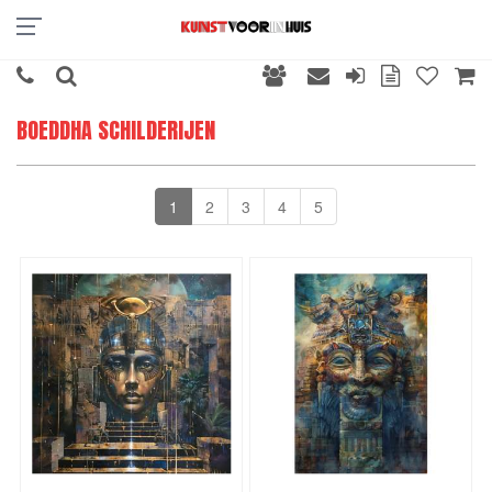
BOEDDHA SCHILDERIJEN
1
2
3
4
5