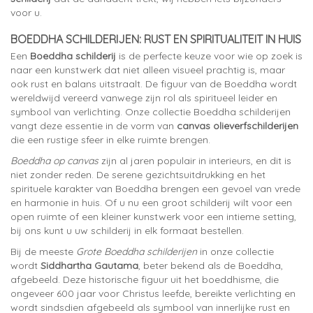
voor u.
BOEDDHA SCHILDERIJEN: RUST EN SPIRITUALITEIT IN HUIS
Een
Boeddha schilderij
is de perfecte keuze voor wie op zoek is
naar een kunstwerk dat niet alleen visueel prachtig is, maar
ook rust en balans uitstraalt. De figuur van de Boeddha wordt
wereldwijd vereerd vanwege zijn rol als spiritueel leider en
symbool van verlichting. Onze collectie Boeddha schilderijen
vangt deze essentie in de vorm van
canvas olieverfschilderijen
die een rustige sfeer in elke ruimte brengen.
Boeddha op canvas
zijn al jaren populair in interieurs, en dit is
niet zonder reden. De serene gezichtsuitdrukking en het
spirituele karakter van Boeddha brengen een gevoel van vrede
en harmonie in huis. Of u nu een groot schilderij wilt voor een
open ruimte of een kleiner kunstwerk voor een intieme setting,
bij ons kunt u uw schilderij in elk formaat bestellen.
Bij de meeste
Grote Boeddha schilderijen
in onze collectie
wordt
Siddhartha Gautama
, beter bekend als de Boeddha,
afgebeeld. Deze historische figuur uit het boeddhisme, die
ongeveer 600 jaar voor Christus leefde, bereikte verlichting en
wordt sindsdien afgebeeld als symbool van innerlijke rust en