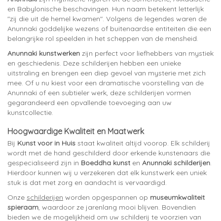
en Babylonische beschavingen. Hun naam betekent letterlijk
"zij die uit de hemel kwamen". Volgens de legendes waren de
Anunnaki goddelijke wezens of buitenaardse entiteiten die een
belangrijke rol speelden in het scheppen van de mensheid.
Anunnaki kunstwerken
zijn perfect voor liefhebbers van mystiek
en geschiedenis. Deze schilderijen hebben een unieke
uitstraling en brengen een diep gevoel van mysterie met zich
mee. Of u nu kiest voor een dramatische voorstelling van de
Anunnaki of een subtieler werk, deze schilderijen vormen
gegarandeerd een opvallende toevoeging aan uw
kunstcollectie.
Hoogwaardige Kwaliteit en Maatwerk
Bij
Kunst voor in Huis
staat kwaliteit altijd voorop. Elk schilderij
wordt met de hand geschilderd door erkende kunstenaars die
gespecialiseerd zijn in
Boeddha kunst
en
Anunnaki schilderijen
.
Hierdoor kunnen wij u verzekeren dat elk kunstwerk een uniek
stuk is dat met zorg en aandacht is vervaardigd.
Onze
schilderijen
worden opgespannen op
museumkwaliteit
spieraam
, waardoor ze jarenlang mooi blijven. Bovendien
bieden we de mogelijkheid om uw schilderij te voorzien van