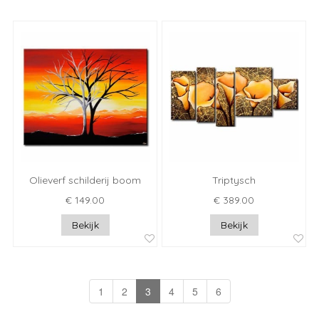
Olieverf schilderij boom
Triptysch
€ 149.00
€ 389.00
Bekijk
Bekijk
1
2
3
4
5
6