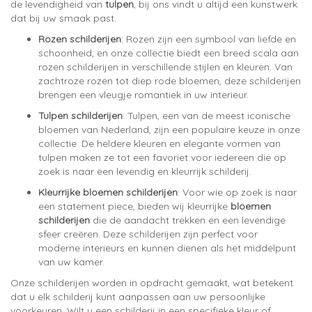
de levendigheid van
tulpen
, bij ons vindt u altijd een kunstwerk
dat bij uw smaak past.
Rozen schilderijen
: Rozen zijn een symbool van liefde en
schoonheid, en onze collectie biedt een breed scala aan
rozen schilderijen in verschillende stijlen en kleuren. Van
zachtroze rozen tot diep rode bloemen, deze schilderijen
brengen een vleugje romantiek in uw interieur.
Tulpen schilderijen
: Tulpen, een van de meest iconische
bloemen van Nederland, zijn een populaire keuze in onze
collectie. De heldere kleuren en elegante vormen van
tulpen maken ze tot een favoriet voor iedereen die op
zoek is naar een levendig en kleurrijk schilderij.
Kleurrijke bloemen schilderijen
: Voor wie op zoek is naar
een statement piece, bieden wij kleurrijke
bloemen
schilderijen
die de aandacht trekken en een levendige
sfeer creëren. Deze schilderijen zijn perfect voor
moderne interieurs en kunnen dienen als het middelpunt
van uw kamer.
Onze schilderijen worden in opdracht gemaakt, wat betekent
dat u elk schilderij kunt aanpassen aan uw persoonlijke
voorkeuren. Wilt u een schilderij in een specifieke kleur of