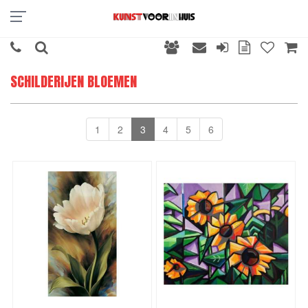
SCHILDERIJEN BLOEMEN
1
2
3
4
5
6