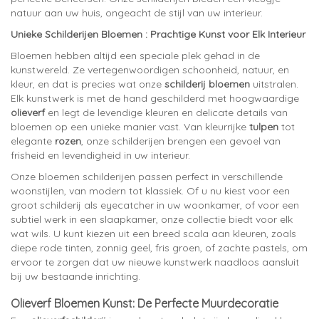
natuur aan uw huis, ongeacht de stijl van uw interieur.
Unieke Schilderijen Bloemen : Prachtige Kunst voor Elk Interieur
Bloemen hebben altijd een speciale plek gehad in de
kunstwereld. Ze vertegenwoordigen schoonheid, natuur, en
kleur, en dat is precies wat onze
schilderij bloemen
uitstralen.
Elk kunstwerk is met de hand geschilderd met hoogwaardige
olieverf
en legt de levendige kleuren en delicate details van
bloemen op een unieke manier vast. Van kleurrijke
tulpen
tot
elegante
rozen
, onze schilderijen brengen een gevoel van
frisheid en levendigheid in uw interieur.
Onze bloemen schilderijen passen perfect in verschillende
woonstijlen, van modern tot klassiek. Of u nu kiest voor een
groot schilderij als eyecatcher in uw woonkamer, of voor een
subtiel werk in een slaapkamer, onze collectie biedt voor elk
wat wils. U kunt kiezen uit een breed scala aan kleuren, zoals
diepe rode tinten, zonnig geel, fris groen, of zachte pastels, om
ervoor te zorgen dat uw nieuwe kunstwerk naadloos aansluit
bij uw bestaande inrichting.
Olieverf Bloemen Kunst: De Perfecte Muurdecoratie