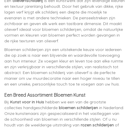
Een
olieverfschilderij
is een kunstwerk dat zijn levendige kleuren
en textuur jarenlang behoudt. Door het gebruik van dikke, rijke
lagen verf krijgt elk schilderij een diepte die moeilijk te
evenaren is met andere technieken. De penseelstreken zijn
zichtbaar en geven elk werk een tastbare dimensie. Dit maakt
olieverf ideaal voor bloemen schilderijen, omdat de natuurlijke
vormen en kleuren van bloemen perfect worden gevangen in
de rijke texturen van olieverf.
Bloemen schilderijen zijn een uitstekende keuze voor iedereen
die op zoek is naar een blijvende en waardevolle toevoeging
aan hun interieur. Ze voegen kleur en leven toe aan elke ruimte
en zijn verkrijgbaar in verschillende stijlen, van realistisch tot
abstract. Een bloemen schilderij van olieverf is de perfecte
manier om uw muurdecoratie naar een hoger niveau te tillen
en een unieke, persoonlijke touch toe te voegen aan uw huis.
Een Breed Assortiment Bloemen Kunst
Bij
Kunst voor in Huis
hebben we een van de grootste
collecties handgeschilderde
bloemen schilderijen
in Nederland.
Onze kunstenaars zijn gespecialiseerd in het vastleggen van
de schoonheid van bloemen in verschillende stijlen. Of u nu
houdt van de weelderige uitstraling van
rozen schilderijen
of