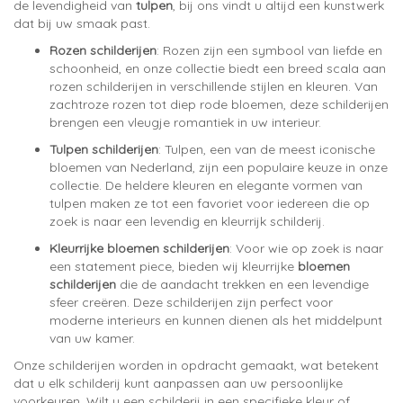
de levendigheid van
tulpen
, bij ons vindt u altijd een kunstwerk
dat bij uw smaak past.
Rozen schilderijen
: Rozen zijn een symbool van liefde en
schoonheid, en onze collectie biedt een breed scala aan
rozen schilderijen in verschillende stijlen en kleuren. Van
zachtroze rozen tot diep rode bloemen, deze schilderijen
brengen een vleugje romantiek in uw interieur.
Tulpen schilderijen
: Tulpen, een van de meest iconische
bloemen van Nederland, zijn een populaire keuze in onze
collectie. De heldere kleuren en elegante vormen van
tulpen maken ze tot een favoriet voor iedereen die op
zoek is naar een levendig en kleurrijk schilderij.
Kleurrijke bloemen schilderijen
: Voor wie op zoek is naar
een statement piece, bieden wij kleurrijke
bloemen
schilderijen
die de aandacht trekken en een levendige
sfeer creëren. Deze schilderijen zijn perfect voor
moderne interieurs en kunnen dienen als het middelpunt
van uw kamer.
Onze schilderijen worden in opdracht gemaakt, wat betekent
dat u elk schilderij kunt aanpassen aan uw persoonlijke
voorkeuren. Wilt u een schilderij in een specifieke kleur of