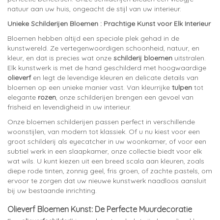
natuur aan uw huis, ongeacht de stijl van uw interieur.
Unieke Schilderijen Bloemen : Prachtige Kunst voor Elk Interieur
Bloemen hebben altijd een speciale plek gehad in de
kunstwereld. Ze vertegenwoordigen schoonheid, natuur, en
kleur, en dat is precies wat onze
schilderij bloemen
uitstralen.
Elk kunstwerk is met de hand geschilderd met hoogwaardige
olieverf
en legt de levendige kleuren en delicate details van
bloemen op een unieke manier vast. Van kleurrijke
tulpen
tot
elegante
rozen
, onze schilderijen brengen een gevoel van
frisheid en levendigheid in uw interieur.
Onze bloemen schilderijen passen perfect in verschillende
woonstijlen, van modern tot klassiek. Of u nu kiest voor een
groot schilderij als eyecatcher in uw woonkamer, of voor een
subtiel werk in een slaapkamer, onze collectie biedt voor elk
wat wils. U kunt kiezen uit een breed scala aan kleuren, zoals
diepe rode tinten, zonnig geel, fris groen, of zachte pastels, om
ervoor te zorgen dat uw nieuwe kunstwerk naadloos aansluit
bij uw bestaande inrichting.
Olieverf Bloemen Kunst: De Perfecte Muurdecoratie