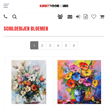
SCHILDERIJEN BLOEMEN
1
2
3
4
5
6